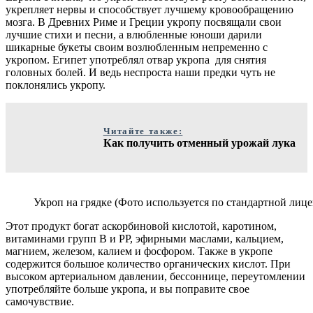
укрепляет нервы и способствует лучшему кровообращению
мозга. В Древних Риме и Греции укропу посвящали свои
лучшие стихи и песни, а влюбленные юноши дарили
шикарные букеты своим возлюбленным непременно с
укропом. Египет употреблял отвар укропа для снятия
головных болей. И ведь неспроста наши предки чуть не
поклонялись укропу.
Читайте также:
Как получить отменный урожай лука
Укроп на грядке (Фото используется по стандартной лице
Этот продукт богат аскорбиновой кислотой, каротином,
витаминами групп В и РР, эфирными маслами, кальцием,
магнием, железом, калием и фосфором. Также в укропе
содержится большое количество органических кислот. При
высоком артериальном давлении, бессоннице, переутомлении
употребляйте больше укропа, и вы поправите свое
самочувствие.