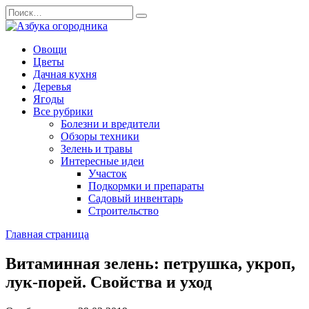
Перейти
Search
к
for:
содержанию
Овощи
Цветы
Дачная кухня
Деревья
Ягоды
Все рубрики
Болезни и вредители
Обзоры техники
Зелень и травы
Интересные идеи
Участок
Подкормки и препараты
Садовый инвентарь
Строительство
Главная страница
Витаминная зелень: петрушка, укроп,
лук-порей. Свойства и уход