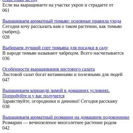
Если вы выращиваете на участке укроп и страдаете от
0
61
Выращиваем ароматный тимьян: основные правила ухода
Сегодня хочу рассказать вам о таком растении, как тимьян
(чабрец).
0
28
Выбираем лучший сорт тимьяна для посадки в саду
В народе тимьян называют чабрецом. Всего насчитывается
0
36
Особенности выращивания листового салата
Листовой салат богат витаминами и полезными для людей
0
47
Выращиваем кориандр зимой в домашних условиях.
Попробуйте и у вас получится
Здравствуйте, огородники и дачники! Сегодня расскажу
0
38
Выращиваем ароматный розмарин на домашнем подоконнике
Розмарин — вечнозеленое многолетнее растение родом
0
42