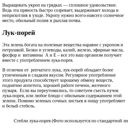
Выращивать укроп на грядках — сплошное удовольствие.
Ведь эта пряность быстро созревает, выдерживает холода и
неприхотлив в уходе. Укропу нужно всего-навсего солнечное
место, обильный полив и рыхлая почва.
Лук-порей
Эта зелень богата на полезные вещества наравне с укропом и
петрушкой. Белки и углеводы, калий, железо, эфирные масла,
фосфор и витамины А и Е – все это ваш организм получает
вместе с употреблением лука-порея.
В отличии от репчатого лука, лук-порей обладает более
утонченным и сладким вкусом. Регулярное употребление
этого продукта способствует хорошему обмену веществ,
поднятию аппетита, хорошей работе печени, желчного
пузыря. Если вы переутомились, то советуем съесть пучок
лука-порея, или любое блюдо с обильным содержанием этой
зелени. Помимо зеленых сочных листьев в пищу употребляют
и белый стебель.
Стебли лука-порея (Фото используется по стандартной ли