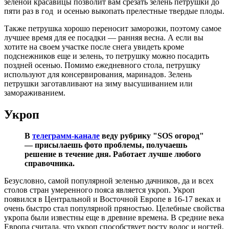
зеленой красавицы позволит вам срезать зелень петрушки до
пяти раз в год и осенью выкопать прелестные твердые плоды.
Также петрушка хорошо переносит заморозки, поэтому самое
лучшее время для ее посадки — ранняя весна. А если вы
хотите на своем участке после снега увидеть кроме
подснежников еще и зелень, то петрушку можно посадить
поздней осенью. Помимо ежедневного стола, петрушку
используют для консервирования, маринадов. Зелень
петрушки заготавливают на зиму высушиванием или
замораживанием.
Укроп
В
телеграмм-канале
веду рубрику "SOS огород"
— присылаешь фото проблемы, получаешь
решение в течение дня. Работает лучше любого
справочника.
Безусловно, самой популярной зеленью дачников, да и всех
столов стран умеренного пояса является укроп. Укроп
появился в Центральной и Восточной Европе в 16-17 веках и
очень быстро стал популярной пряностью. Целебные свойства
укропа были известны еще в древние времена. В средние века
Европа считала, что укроп способствует росту волос и ногтей,