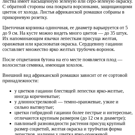
листва имеет насыщенную зеленую или серо-зеленую окраску.
С обратной стороны она покрыта ворсинками, защищающими
цветок от холода. Листья африканской ромашки собраны в
прикорневую розетку.
Цветочная корзинка одиночная, ее диаметр варьируется от 5
до 9 см. На кусте можно видеть много цветов — до 35 штук.
Их напоминающим язычки лепесткам присуща желтая,
оранжевая или красноватая окраска. Сердцевину гацании
составляет множество ярко желтых трубочек-воронок.
После отцветания бутона на его месте появляется плод —
волосистая семянка, имеющая хохолок.
Внешний вид африканской ромашки зависит от ее сортовой
принадлежности:
у цветков гацании блестящей лепестки ярко-желтые,
иногда коричневатые;
у длиннострелковой — темно-оранжевые, узкие и
сильно вытянутые;
цветки гибридной гацании более пестрые и интересные,
отличаются крупным размером (до 12 см в диаметре);
павлиньей разновидности растения присущ крупный
размер соцветий, желтая окраска и трубчатая форма
лепестков, наличие у цветка ярко-оранжевой