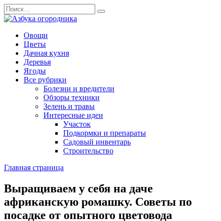
Перейти
Search
к
for:
содержанию
Овощи
Цветы
Дачная кухня
Деревья
Ягоды
Все рубрики
Болезни и вредители
Обзоры техники
Зелень и травы
Интересные идеи
Участок
Подкормки и препараты
Садовый инвентарь
Строительство
Главная страница
Выращиваем у себя на даче
африканскую ромашку. Советы по
посадке от опытного цветовода