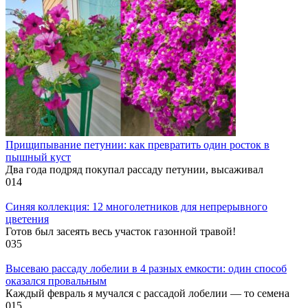
Прищипывание петунии: как превратить один росток в
пышный куст
Два года подряд покупал рассаду петунии, высаживал
0
14
Синяя коллекция: 12 многолетников для непрерывного
цветения
Готов был засеять весь участок газонной травой!
0
35
Высеваю рассаду лобелии в 4 разных емкости: один способ
оказался провальным
Каждый февраль я мучался с рассадой лобелии — то семена
0
15