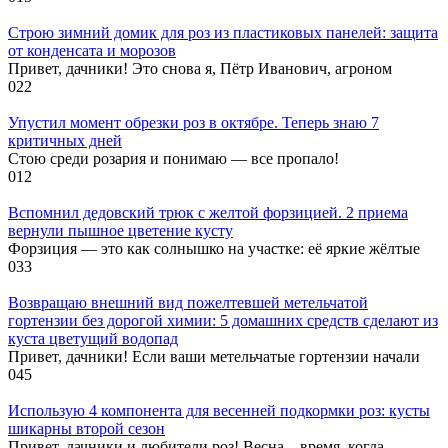
Строю зимний домик для роз из пластиковых панелей: защита
от конденсата и морозов
Привет, дачники! Это снова я, Пётр Иванович, агроном
0
22
Упустил момент обрезки роз в октябре. Теперь знаю 7
критичных дней
Стою среди розария и понимаю — все пропало!
0
12
Вспомнил дедовский трюк с желтой форзицией. 2 приема
вернули пышное цветение кусту
Форзиция — это как солнышко на участке: её яркие жёлтые
0
33
Возвращаю внешний вид пожелтевшей метельчатой
гортензии без дорогой химии: 5 домашних средств сделают из
куста цветущий водопад
Привет, дачники! Если ваши метельчатые гортензии начали
0
45
Использую 4 компонента для весенней подкормки роз: кусты
шикарны второй сезон
Привет, дачники и любители роз! Весна – время, когда