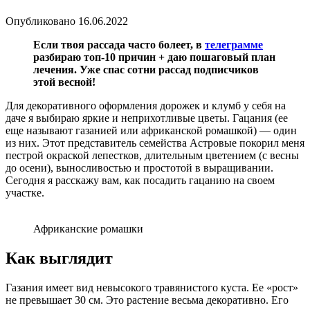
Опубликовано
16.06.2022
Если твоя рассада часто болеет, в
телеграмме
разбираю топ-10 причин + даю пошаговый план
лечения. Уже спас сотни рассад подписчиков
этой весной!
Для декоративного оформления дорожек и клумб у себя на
даче я выбираю яркие и неприхотливые цветы. Гацания (ее
еще называют газанией или африканской ромашкой) — один
из них. Этот представитель семейства Астровые покорил меня
пестрой окраской лепестков, длительным цветением (с весны
до осени), выносливостью и простотой в выращивании.
Сегодня я расскажу вам, как посадить гацанию на своем
участке.
Африканские ромашки
Как выглядит
Газания имеет вид невысокого травянистого куста. Ее «рост»
не превышает 30 см. Это растение весьма декоративно. Его