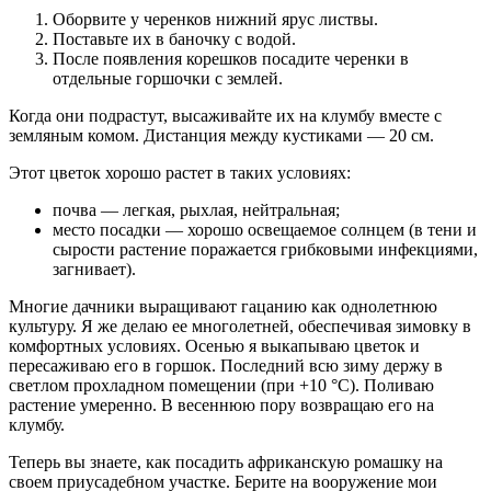
Оборвите у черенков нижний ярус листвы.
Поставьте их в баночку с водой.
После появления корешков посадите черенки в
отдельные горшочки с землей.
Когда они подрастут, высаживайте их на клумбу вместе с
земляным комом. Дистанция между кустиками — 20 см.
Этот цветок хорошо растет в таких условиях:
почва — легкая, рыхлая, нейтральная;
место посадки — хорошо освещаемое солнцем (в тени и
сырости растение поражается грибковыми инфекциями,
загнивает).
Многие дачники выращивают гацанию как однолетнюю
культуру. Я же делаю ее многолетней, обеспечивая зимовку в
комфортных условиях. Осенью я выкапываю цветок и
пересаживаю его в горшок. Последний всю зиму держу в
светлом прохладном помещении (при +10 °С). Поливаю
растение умеренно. В весеннюю пору возвращаю его на
клумбу.
Теперь вы знаете, как посадить африканскую ромашку на
своем приусадебном участке. Берите на вооружение мои