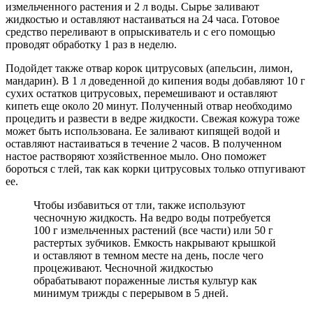
измельченного растения и 2 л воды. Сырье заливают
жидкостью и оставляют настаиваться на 24 часа. Готовое
средство переливают в опрыскиватель и с его помощью
проводят обработку 1 раз в неделю.
Подойдет также отвар корок цитрусовых (апельсин, лимон,
мандарин). В 1 л доведенной до кипения воды добавляют 10 г
сухих остатков цитрусовых, перемешивают и оставляют
кипеть еще около 20 минут. Полученный отвар необходимо
процедить и развести в ведре жидкости. Свежая кожура тоже
может быть использована. Ее заливают кипящей водой и
оставляют настаиваться в течение 2 часов. В полученном
настое растворяют хозяйственное мыло. Оно поможет
бороться с тлей, так как корки цитрусовых только отпугивают
ее.
Чтобы избавиться от тли, также используют
чесночную жидкость. На ведро воды потребуется
100 г измельченных растений (все части) или 50 г
растертых зубчиков. Емкость накрывают крышкой
и оставляют в темном месте на день, после чего
процеживают. Чесночной жидкостью
обрабатывают пораженные листья культур как
минимум трижды с перерывом в 5 дней.