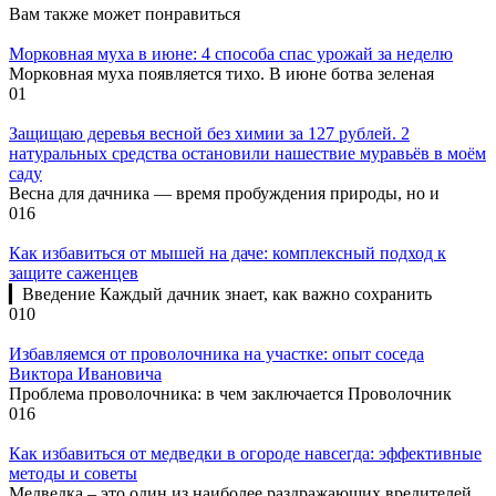
Вам также может понравиться
Морковная муха в июне: 4 способа спас урожай за неделю
Морковная муха появляется тихо. В июне ботва зеленая
0
1
Защищаю деревья весной без химии за 127 рублей. 2
натуральных средства остановили нашествие муравьёв в моём
саду
Весна для дачника — время пробуждения природы, но и
0
16
Как избавиться от мышей на даче: комплексный подход к
защите саженцев
▎Введение Каждый дачник знает, как важно сохранить
0
10
Избавляемся от проволочника на участке: опыт соседа
Виктора Ивановича
Проблема проволочника: в чем заключается Проволочник
0
16
Как избавиться от медведки в огороде навсегда: эффективные
методы и советы
Медведка – это один из наиболее раздражающих вредителей