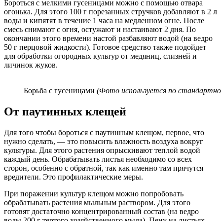
Бороться с мелкими гусеницами можно с помощью отвара
огонька. Для этого 100 г порезанных стручков добавляют в 2 л
воды и кипятят в течение 1 часа на медленном огне. После
смесь снимают с огня, остужают и настаивают 2 дня. По
окончании этого времени настой разбавляют водой (на ведро
50 г перцовой жидкости). Готовое средство также подойдет
для обработки огородных культур от медяниц, слизней и
личинок жуков.
Борьба с гусеницами
(Фото используется по стандартной
От паутинных клещей
Для того чтобы бороться с паутинным клещом, первое, что
нужно сделать, — это повысить влажность воздуха вокруг
культуры. Для этого растения опрыскивают теплой водой
каждый день. Обрабатывать листья необходимо со всех
сторон, особенно с обратной, так как именно там прячутся
вредители. Это профилактические меры.
При поражении культур клещом можно попробовать
обрабатывать растения мыльным раствором. Для этого
готовят достаточно концентрированный состав (на ведро
воды 200 г тертого хозяйственного мыла). Пену на листьях