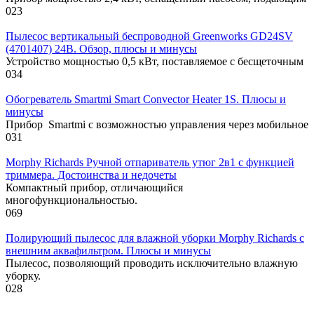
0
23
Пылесос вертикальный беспроводной Greenworks GD24SV
(4701407) 24В. Обзор, плюсы и минусы
Устройство мощностью 0,5 кВт, поставляемое с бесщеточным
0
34
Обогреватель Smartmi Smart Convector Heater 1S. Плюсы и
минусы
Прибор Smartmi с возможностью управления через мобильное
0
31
Morphy Richards Ручной отпариватель утюг 2в1 с функцией
триммера. Достоинства и недочеты
Компактный прибор, отличающийся
многофункциональностью.
0
69
Полирующий пылесос для влажной уборки Morphy Richards с
внешним аквафильтром. Плюсы и минусы
Пылесос, позволяющий проводить исключительно влажную
уборку.
0
28