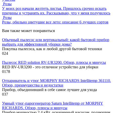
Розы
У моих роз начали желтеть листья. Пришлось срочно искать
причины и устранять их. Рассказываю, что у меня получилось
Розы
Розы, обильно цветущие все лето: описание 6 лучших сортов
Вам также может понравиться
Обычный пылесос или вертикальный: какой бытовой прибор
выбрать для эффективной уборки дома?
Покупка пылесоса, как и любой другой бытовой техники
0
24
Пылесос RED solution RV-UR3200. Обзор, плюсы и минусы
RED RV-UR3200 - это отличное устройство для уборки
0
178
Отпариватель и утюг MORPHY RICHARDS Intellitemp 361110.
Обзор, преимущества и недостатки
Прибор, объединивший в себе самое лучшее для ухода
0
37
Умный утюг-парогенератор Saturn Intellitemp от MORPHY
RICHARDS. Обзор, плюсы и минусы
Прибор мощностью 2,4 кВт, оснащенный насосом, подающим