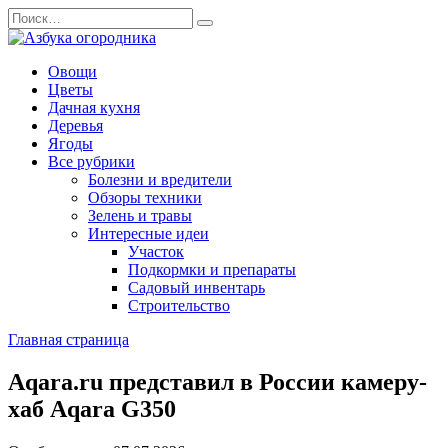
Перейти
Search
к
for:
содержанию
Овощи
Цветы
Дачная кухня
Деревья
Ягоды
Все рубрики
Болезни и вредители
Обзоры техники
Зелень и травы
Интересные идеи
Участок
Подкормки и препараты
Садовый инвентарь
Строительство
Главная страница
Aqara.ru представил в России камеру-
хаб Aqara G350