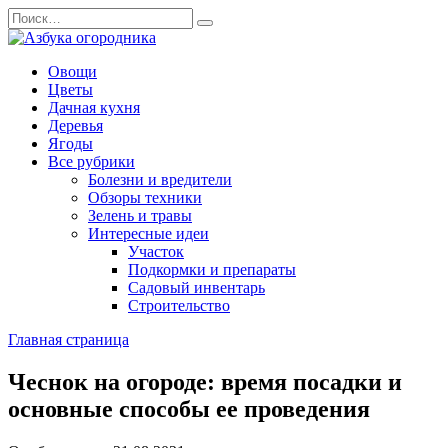
Перейти
Search
к
for:
содержанию
Овощи
Цветы
Дачная кухня
Деревья
Ягоды
Все рубрики
Болезни и вредители
Обзоры техники
Зелень и травы
Интересные идеи
Участок
Подкормки и препараты
Садовый инвентарь
Строительство
Главная страница
Чеснок на огороде: время посадки и
основные способы ее проведения