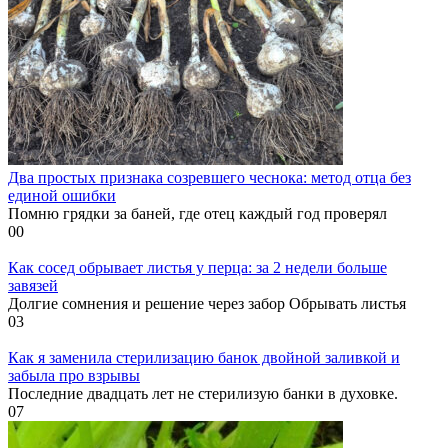
Два простых признака созревшего чеснока: метод отца без
единой ошибки
Помню грядки за баней, где отец каждый год проверял
0
0
Как сосед обрывает листья у перца: за 2 недели больше
завязей
Долгие сомнения и решение через забор Обрывать листья
0
3
Как я заменила стерилизацию банок двойной заливкой и
забыла про взрывы
Последние двадцать лет не стерилизую банки в духовке.
0
7