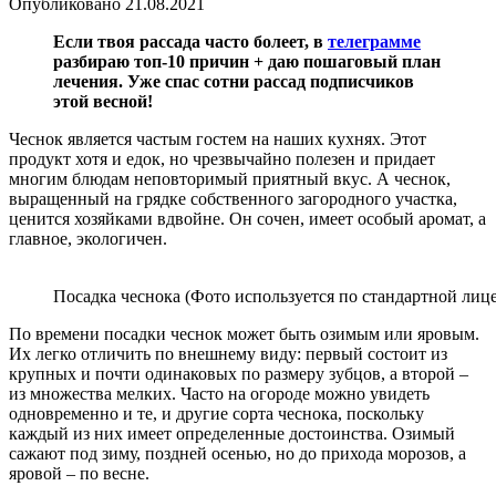
Опубликовано
21.08.2021
Если твоя рассада часто болеет, в
телеграмме
разбираю топ-10 причин + даю пошаговый план
лечения. Уже спас сотни рассад подписчиков
этой весной!
Чеснок является частым гостем на наших кухнях. Этот
продукт хотя и едок, но чрезвычайно полезен и придает
многим блюдам неповторимый приятный вкус. А чеснок,
выращенный на грядке собственного загородного участка,
ценится хозяйками вдвойне. Он сочен, имеет особый аромат, а
главное, экологичен.
Посадка чеснока (Фото используется по стандартной лице
По времени посадки чеснок может быть озимым или яровым.
Их легко отличить по внешнему виду: первый состоит из
крупных и почти одинаковых по размеру зубцов, а второй –
из множества мелких. Часто на огороде можно увидеть
одновременно и те, и другие сорта чеснока, поскольку
каждый из них имеет определенные достоинства. Озимый
сажают под зиму, поздней осенью, но до прихода морозов, а
яровой – по весне.