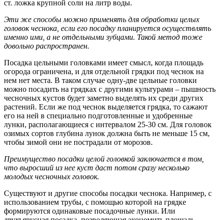
ст. ложка крупной соли на литр воды.
Эти же способы можно применять для обработки целых
головок чеснока, если его посадку планируется осуществлять
именно ими, а не отдельными зубцами. Такой метод тоже
довольно распространен.
Посадка цельными головками имеет смысл, когда площадь
огорода ограничена, и для отдельной грядки под чеснок на
нем нет места. В таком случае одну-две цельные головки
можно посадить на грядках с другими культурами – пышность
чесночных кустов будет заметно выделять их среди других
растений. Если же под чеснок выделяется грядка, то сажают
его на ней в специально подготовленные и удобренные
лунки, располагающиеся с интервалом 25-30 см. Для головок
озимых сортов глубина лунок должна быть не меньше 15 см,
чтобы зимой они не пострадали от морозов.
Преимущество посадки целой головкой заключается в том,
что выросший из нее куст даст потом сразу несколько
молодых чесночных головок.
Существуют и другие способы посадки чеснока. Например, с
использованием трубы, с помощью которой на грядке
формируются одинаковые посадочные лунки. Или
двухъярусная посадка, позволяющая экономить площадь