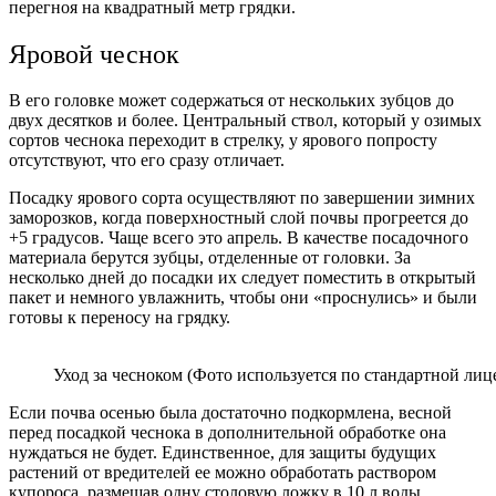
перегноя на квадратный метр грядки.
Яровой чеснок
В его головке может содержаться от нескольких зубцов до
двух десятков и более. Центральный ствол, который у озимых
сортов чеснока переходит в стрелку, у ярового попросту
отсутствуют, что его сразу отличает.
Посадку ярового сорта осуществляют по завершении зимних
заморозков, когда поверхностный слой почвы прогреется до
+5 градусов. Чаще всего это апрель. В качестве посадочного
материала берутся зубцы, отделенные от головки. За
несколько дней до посадки их следует поместить в открытый
пакет и немного увлажнить, чтобы они «проснулись» и были
готовы к переносу на грядку.
Уход за чесноком (Фото используется по стандартной лиц
Если почва осенью была достаточно подкормлена, весной
перед посадкой чеснока в дополнительной обработке она
нуждаться не будет. Единственное, для защиты будущих
растений от вредителей ее можно обработать раствором
купороса, размешав одну столовую ложку в 10 л воды.