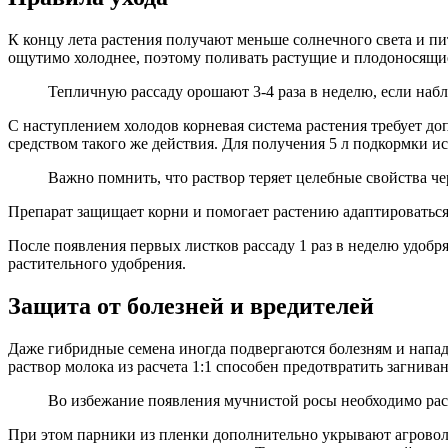
К концу лета растения получают меньше солнечного света и пи
ощутимо холоднее, поэтому поливать растущие и плодоносящие 
Тепличную рассаду орошают 3-4 раза в неделю, если наблю
С наступлением холодов корневая система растения требует д
средством такого же действия. Для получения 5 л подкормки и
Важно помнить, что раствор теряет целебные свойства чер
Препарат защищает корни и помогает растению адаптироваться
После появления первых листков рассаду 1 раз в неделю удобр
растительного удобрения.
Защита от болезней и вредителей
Даже гибридные семена иногда подвергаются болезням и напад
раствор молока из расчета 1:1 способен предотвратить загнива
Во избежание появления мучнистой росы необходимо расса
При этом парники из пленки дополнительно укрывают агроволо