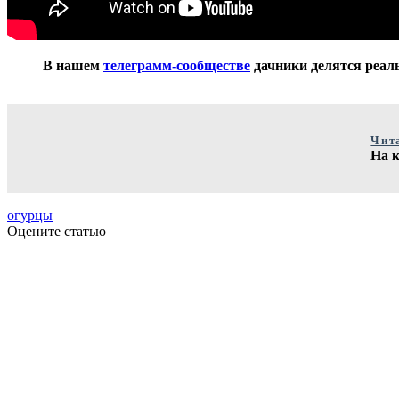
В нашем
телеграмм-сообществе
дачники делятся реаль
Чит
На к
огурцы
Оцените статью