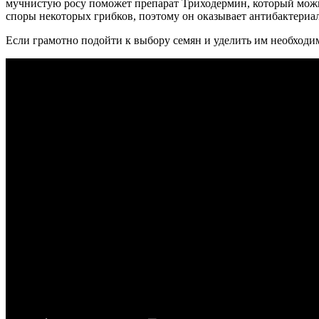
мучнистую росу поможет препарат Триходермин, который можно 
споры некоторых грибков, поэтому он оказывает антибактериал
Если грамотно подойти к выбору семян и уделить им необходи