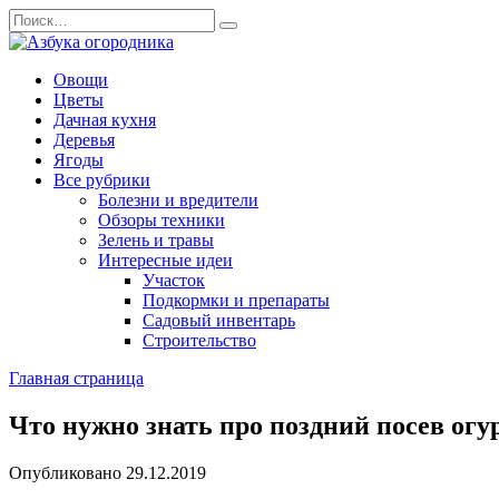
Перейти
Search
к
for:
содержанию
Овощи
Цветы
Дачная кухня
Деревья
Ягоды
Все рубрики
Болезни и вредители
Обзоры техники
Зелень и травы
Интересные идеи
Участок
Подкормки и препараты
Садовый инвентарь
Строительство
Главная страница
Что нужно знать про поздний посев огу
Опубликовано
29.12.2019