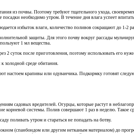
тания из почвы. Поэтому требуют тщательного ухода, своевреме
посадки необходимо утром. В течение дня влага успеет впитать
дается избыток влаги, количество поливов сокращают до 1-2 раз.
ополнительной защиты. Для этого почву вокруг рассады мульчи
спользуют 1 мл вещества.
ез 2 суток после приготовления, поэтому использовать его нужн
 к холодной среде обитания.
яют настоем крапивы или одуванчика. Подкормку готовят следую
ениям садовых вредителей. Огурцы, которые растут в неблагоп
ние корневой системы. Полив совершают 1 раз в неделю. Такое с
ду поливать утром и стараться не попадать на ботву.
кном (спанбондом или другим нетканым материалом) до прогрев