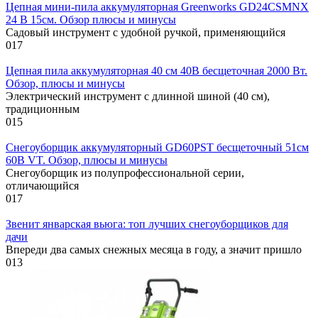
Цепная мини-пила аккумуляторная Greenworks GD24CSMNX
24 В 15см. Обзор плюсы и минусы
Садовый инструмент с удобной ручкой, применяющийся
0
17
Цепная пила аккумуляторная 40 см 40В бесщеточная 2000 Вт.
Обзор, плюсы и минусы
Электрический инструмент с длинной шиной (40 см),
традиционным
0
15
Снегоуборщик аккумуляторный GD60PST бесщеточный 51см
60В VT. Обзор, плюсы и минусы
Снегоуборщик из полупрофессиональной серии,
отличающийся
0
17
Звенит январская вьюга: топ лучших снегоуборщиков для
дачи
Впереди два самых снежных месяца в году, а значит пришло
0
13