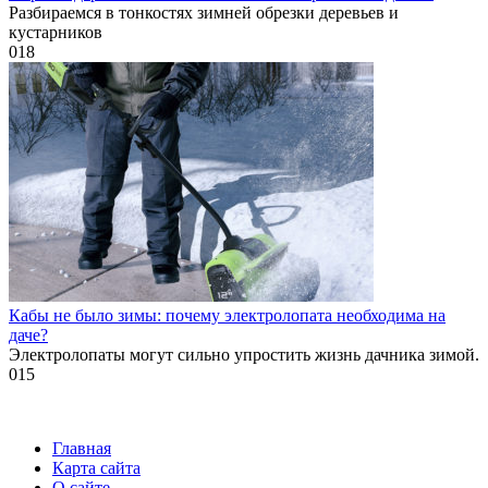
Разбираемся в тонкостях зимней обрезки деревьев и
кустарников
0
18
Кабы не было зимы: почему электролопата необходима на
даче?
Электролопаты могут сильно упростить жизнь дачника зимой.
0
15
Главная
Карта сайта
О сайте