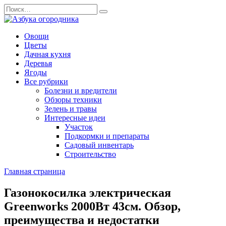
Перейти
Search
к
for:
содержанию
Овощи
Цветы
Дачная кухня
Деревья
Ягоды
Все рубрики
Болезни и вредители
Обзоры техники
Зелень и травы
Интересные идеи
Участок
Подкормки и препараты
Садовый инвентарь
Строительство
Главная страница
Газонокосилка электрическая
Greenworks 2000Вт 43см. Обзор,
преимущества и недостатки