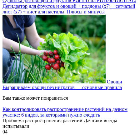
Сушилка для овощей и фруктов Ezidri Ultra FD1000 DIGITAL/
Дегидратор для фруктов и овощей + поддоны (х7) + сетчатый
лист (х7) + лист для пастилы. Плюсы и минусы
Овощи
Выращиваем овощи без нитратов — основные правила
Вам также может понравиться
Как контролировать распространение растений на дачном
участке: 6 видов, за которыми нужно следить
Проблема распространения растений Дачники всегда
испытывали
0
4