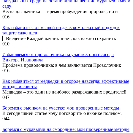
натуральных средства остановили нашествие муравьёв в моём
саду
Весна для дачника — время пробуждения природы, но и
0
16
Как избавиться от мышей на даче: комплексный подход к
защите саженцев
▎Введение Каждый дачник знает, как важно сохранить
0
10
Избавляемся от проволочника на участке: опыт соседа
Виктора Ивановича
Проблема проволочника: в чем заключается Проволочник
0
16
Как избавиться от медведки в огороде навсегда: эффективные
методы и советы
Медведка – это один из наиболее раздражающих вредителей
0
47
Боремся с вьюнком на участке: мои проверенные методы
В сегодняшней статье хочу поговорить о вьюнке полевом.
0
44
Боремся с муравьями на смородине: мои проверенные методы