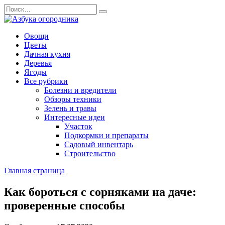
Перейти
Search
к
for:
содержанию
Овощи
Цветы
Дачная кухня
Деревья
Ягоды
Все рубрики
Болезни и вредители
Обзоры техники
Зелень и травы
Интересные идеи
Участок
Подкормки и препараты
Садовый инвентарь
Строительство
Главная страница
Как бороться с сорняками на даче:
проверенные способы