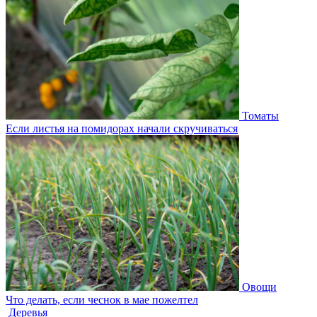
Томаты
Если листья на помидорах начали скручиваться
Овощи
Что делать, если чеснок в мае пожелтел
Деревья