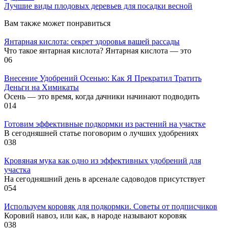
Лучшие виды плодовых деревьев для посадки весной
Вам также может понравиться
Янтарная кислота: секрет здоровья вашей рассады
Что такое янтарная кислота? Янтарная кислота — это
0
6
Внесение Удобрений Осенью: Как Я Прекратил Тратить
Деньги на Химикаты
Осень — это время, когда дачники начинают подводить
0
14
Готовим эффективные подкормки из растений на участке
В сегодняшней статье поговорим о лучших удобрениях
0
38
Кровяная мука как одно из эффективных удобрений для
участка
На сегодняшний день в арсенале садоводов присутствует
0
54
Используем коровяк для подкормки. Советы от подписчиков
Коровий навоз, или как, в народе называют коровяк
0
38