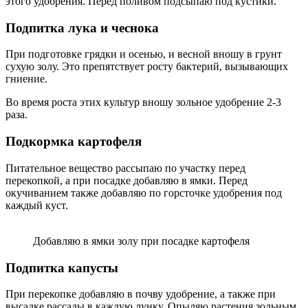
этого удобрения. Перед поливом подсыпаю под кустики.
Подпитка лука и чеснока
При подготовке грядки и осенью, и весной вношу в грунт
сухую золу. Это препятствует росту бактерий, вызывающих
гниение.
Во время роста этих культур вношу зольное удобрение 2-3
раза.
Подкормка картофеля
Питательное вещество рассыпаю по участку перед
перекопкой, а при посадке добавляю в ямки. Перед
окучиванием также добавляю по горсточке удобрения под
каждый куст.
Добавляю в ямки золу при посадке картофеля
Подпитка капусты
При перекопке добавляю в почву удобрение, а также при
высадке рассады в каждую лунку. Опыляю растения зольным