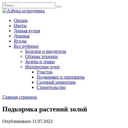
Перейти
Search
к
for:
содержанию
Овощи
Цветы
Дачная кухня
Деревья
Ягоды
Все рубрики
Болезни и вредители
Обзоры техники
Зелень и травы
Интересные идеи
Участок
Подкормки и препараты
Садовый инвентарь
Строительство
Главная страница
Подкормка растений золой
Опубликовано
11.07.2022