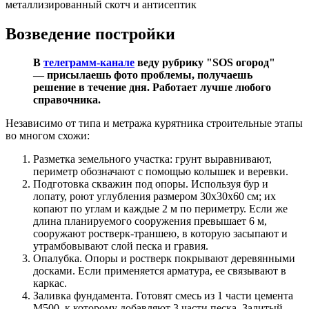
металлизированный скотч и антисептик
Возведение постройки
В
телеграмм-канале
веду рубрику "SOS огород"
— присылаешь фото проблемы, получаешь
решение в течение дня. Работает лучше любого
справочника.
Независимо от типа и метража курятника строительные этапы
во многом схожи:
Разметка земельного участка: грунт выравнивают,
периметр обозначают с помощью колышек и веревки.
Подготовка скважин под опоры. Используя бур и
лопату, роют углубления размером 30х30х60 см; их
копают по углам и каждые 2 м по периметру. Если же
длина планируемого сооружения превышает 6 м,
сооружают ростверк-траншею, в которую засыпают и
утрамбовывают слой песка и гравия.
Опалубка. Опоры и ростверк покрывают деревянными
досками. Если применяется арматура, ее связывают в
каркас.
Заливка фундамента. Готовят смесь из 1 части цемента
М500, к которому добавляют 3 части песка. Залитый