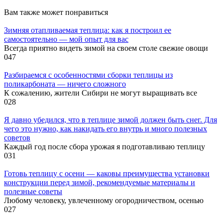
Вам также может понравиться
Зимняя отапливаемая теплица: как я построил ее
самостоятельно — мой опыт для вас
Всегда приятно видеть зимой на своем столе свежие овощи
0
47
Разбираемся с особенностями сборки теплицы из
поликарбоната — ничего сложного
К сожалению, жители Сибири не могут выращивать все
0
28
Я давно убедился, что в теплице зимой должен быть снег. Для
чего это нужно, как накидать его внутрь и много полезных
советов
Каждый год после сбора урожая я подготавливаю теплицу
0
31
Готовь теплицу с осени — каковы преимущества установки
конструкции перед зимой, рекомендуемые материалы и
полезные советы
Любому человеку, увлеченному огородничеством, осенью
0
27