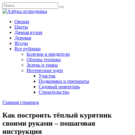
Перейти
Search
к
for:
содержанию
Овощи
Цветы
Дачная кухня
Деревья
Ягоды
Все рубрики
Болезни и вредители
Обзоры техники
Зелень и травы
Интересные идеи
Участок
Подкормки и препараты
Садовый инвентарь
Строительство
Главная страница
Как построить тёплый курятник
своими руками – пошаговая
инструкция