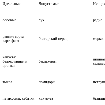
Идеальные
Допустимые
Неподх
бобовые
лук
редис
ранние сорта
болгарский перец
морков
картофеля
капуста:
шпинат,
белокочанная и
баклажаны
сельде
цветная
тыква
помидоры
петруш
патиссоны, кабачки
кукуруза
базили