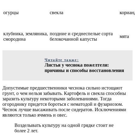
огурцы
свекла
кориан
клубника, земляника,
поздние и среднеспелые сорта
мята
смородина
белокочанной капусты
Читайте также:
Листья у чеснока пожелтели:
причины и способы восстановления
Допустимые предшественники чеснока сильно истощают
грунт, о чем нельзя забывать. Картофель и свекла способны
заразить культуру некоторыми заболеваниями. Тогда
огороднику придется бороться с нематодой и фузариозом.
Чеснок лучше высаживать после сидератов. Исключениями
являются только ячмень и овес.
Возделывать культуру на одной грядке стоит не
более 2 лет.