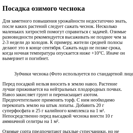
Посадка озимого чеснока
Для заметного повышения урожайности недостаточно знать,
после каких растений следует сажать чеснок. Несколько
маленьких хитростей помогут справиться с задачей. Озимые
разновидности рекомендуется высаживать не позднее чем за
2-3 недели до холодов. К примеру, жители средней полосы
делают это в конце сентября. Сажать надо не позже срока,
когда ночная температура опускается ниже +10°C. Иначе он
вымерзнет и погибнет.
Зубчики чеснока (Фото используется по стандартной лице
Перед посадкой нельзя вносить в землю навоз. Растение
лучше приживается на нейтральных плодородных почвах.
Навоз закисляет грунт и перенасыщает азотом.
Предпочтительнее применять торф. С ним необходимо
перекопать землю на штык лопаты. Добавить 20 г
суперфосфата и 25 г калийного комплекса на 1 м².
Непосредственно перед высадкой чеснока внести 10 г
аммиачной селитры на 1 м².
Озимые сорта предпочитают рыхлые супесчаники, но не