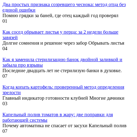
Два простых признака созревшего чеснока: метод отца без
единой ошибки
Помню грядки за баней, где отец каждый год проверял
0
1
Как сосед обрывает листья у перца: за 2 недели больше
завязей
Долгие сомнения и решение через забор Обрывать листья
0
4
Как я заменила стерилизацию банок двойной заливкой и
забыла про взрывы
Последние двадцать лет не стерилизую банки в духовке.
0
7
Когда копать картофель: проверенный метод определения
зрелости
Главный индикатор готовности клубней Многие дачники
0
3
Капельный полив томатов в жару: две поправки для
работающей системы
Почему автоматика не спасает от засухи Капельный полив
0
7