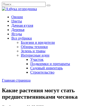
Перейти
Search
к
for:
содержанию
Овощи
Цветы
Дачная кухня
Деревья
Ягоды
Все рубрики
Болезни и вредители
Обзоры техники
Зелень и травы
Интересные идеи
Участок
Подкормки и препараты
Садовый инвентарь
Строительство
Главная страница
Какие растения могут стать
предшественниками чеснока