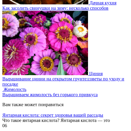
Дачная кухня
Как засолить свинушки на зиму: несколько способов
Циния
Выращивание цинии на открытом грунте:советы по уходу и
посадке
Жимолость
Выращиваем жимолость без горького привкуса
Вам также может понравиться
Янтарная кислота: секрет здоровья вашей рассады
Что такое янтарная кислота? Янтарная кислота — это
0
6