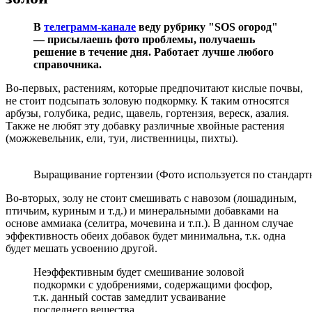
В
телеграмм-канале
веду рубрику "SOS огород"
— присылаешь фото проблемы, получаешь
решение в течение дня. Работает лучше любого
справочника.
Во-первых, растениям, которые предпочитают кислые почвы,
не стоит подсыпать золовую подкормку. К таким относятся
арбузы, голубика, редис, щавель, гортензия, вереск, азалия.
Также не любят эту добавку различные хвойные растения
(можжевельник, ели, туи, лиственницы, пихты).
Выращивание гортензии (Фото используется по стандартн
Во-вторых, золу не стоит смешивать с навозом (лошадиным,
птичьим, куриным и т.д.) и минеральными добавками на
основе аммиака (селитра, мочевина и т.п.). В данном случае
эффективность обеих добавок будет минимальна, т.к. одна
будет мешать усвоению другой.
Неэффективным будет смешивание золовой
подкормки с удобрениями, содержащими фосфор,
т.к. данный состав замедлит усваивание
последнего вещества.