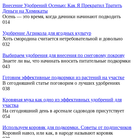
Внесение Удобрений Осенью: Как Я Прекратил Тратить
Деньги на Химикаты
Осень — это время, когда дачники начинают подводить
0
14
Удобрение Агрикола для ягодных культур
Хоть смородина считается нетребовательной и довольно
0
32
Выбираем удобрения для внесения по снеговому покрову
Знаете ли вы, что начинать вносить питательные подкормки
0
43
Готовим эффективные подкормки из растений на участке
В сегодняшней статье поговорим о лучших удобрениях
0
38
Кровяная мука как одно из эффективных удобрений для
участка
На сегодняшний день в арсенале садоводов присутствует
0
54
Используем коровяк для подкормки. Советы от подписчиков
Коровий навоз, или как, в народе называют коровяк