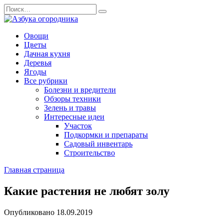
Перейти
Search
к
for:
содержанию
Овощи
Цветы
Дачная кухня
Деревья
Ягоды
Все рубрики
Болезни и вредители
Обзоры техники
Зелень и травы
Интересные идеи
Участок
Подкормки и препараты
Садовый инвентарь
Строительство
Главная страница
Какие растения не любят золу
Опубликовано
18.09.2019