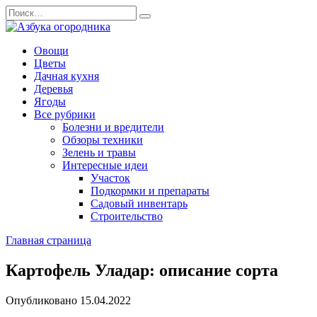
Перейти
Search
к
for:
содержанию
Овощи
Цветы
Дачная кухня
Деревья
Ягоды
Все рубрики
Болезни и вредители
Обзоры техники
Зелень и травы
Интересные идеи
Участок
Подкормки и препараты
Садовый инвентарь
Строительство
Главная страница
Картофель Уладар: описание сорта
Опубликовано
15.04.2022