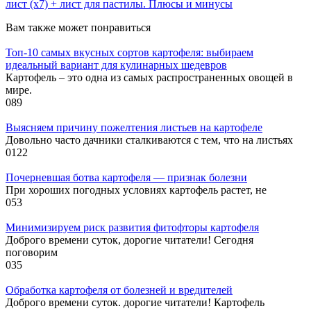
лист (х7) + лист для пастилы. Плюсы и минусы
Вам также может понравиться
Топ-10 самых вкусных сортов картофеля: выбираем
идеальный вариант для кулинарных шедевров
Картофель – это одна из самых распространенных овощей в
мире.
0
89
Выясняем причину пожелтения листьев на картофеле
Довольно часто дачники сталкиваются с тем, что на листьях
0
122
Почерневшая ботва картофеля — признак болезни
При хороших погодных условиях картофель растет, не
0
53
Минимизируем риск развития фитофторы картофеля
Доброго времени суток, дорогие читатели! Сегодня
поговорим
0
35
Обработка картофеля от болезней и вредителей
Доброго времени суток. дорогие читатели! Картофель