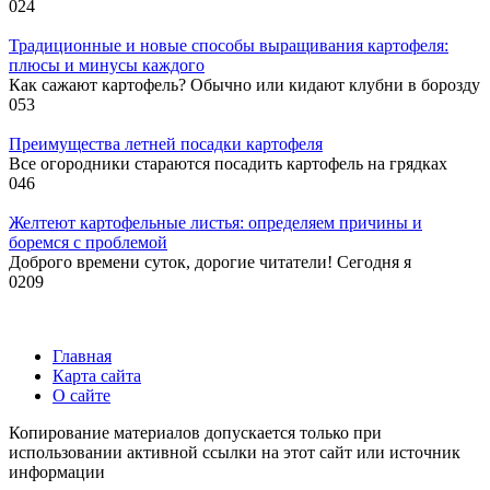
0
24
Традиционные и новые способы выращивания картофеля:
плюсы и минусы каждого
Как сажают картофель? Обычно или кидают клубни в борозду
0
53
Преимущества летней посадки картофеля
Все огородники стараются посадить картофель на грядках
0
46
Желтеют картофельные листья: определяем причины и
боремся с проблемой
Доброго времени суток, дорогие читатели! Сегодня я
0
209
Главная
Карта сайта
О сайте
Копирование материалов допускается только при
использовании активной ссылки на этот сайт или источник
информации