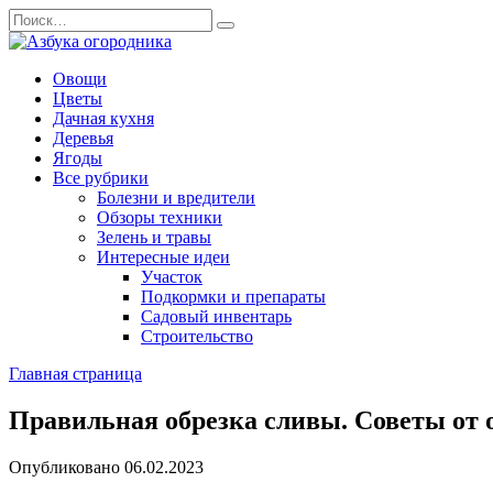
Перейти
Search
к
for:
содержанию
Овощи
Цветы
Дачная кухня
Деревья
Ягоды
Все рубрики
Болезни и вредители
Обзоры техники
Зелень и травы
Интересные идеи
Участок
Подкормки и препараты
Садовый инвентарь
Строительство
Главная страница
Правильная обрезка сливы. Советы от
Опубликовано
06.02.2023