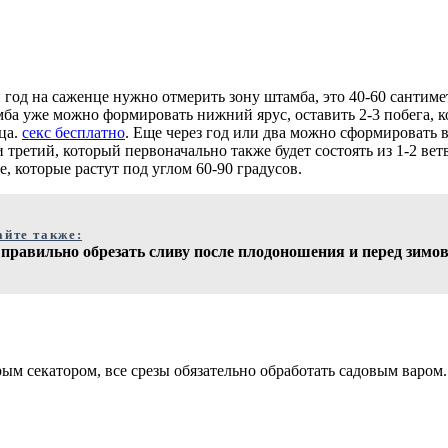
год на саженце нужно отмерить зону штамба, это 40-60 сантиметр
мба уже можно формировать нижний ярус, оставить 2-3 побега, к
ца.
секс бесплатно
. Еще через год или два можно сформировать в
 третий, который первоначально также будет состоять из 1-2 вет
, которые растут под углом 60-90 градусов.
айте также:
 правильно обрезать сливу после плодоношения и перед зимо
м секатором, все срезы обязательно обработать садовым варом.