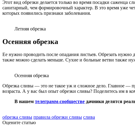
Этот вид обрезки делается только во время посадки саженца сл
санитарный, чем формировочный характер. В это время уже чет
которых появились признаки заболевания.
Летняя обрезка
Осенняя обрезка
Ее нужно проводить после опадания листьев. Обрезать нужно д
также можно сделать меньше. Сухие и больные ветви также ну
Осенняя обрезка
Обрезка сливы — это не такое уж и сложное дело. Главное — п
возраста. А у вас был опыт обрезки сливы? Поделитесь им в ко
В нашем
телеграмм-сообществе
дачники делятся реаль
обрезка сливы
правила обрезки сливы
слива
Оцените статью