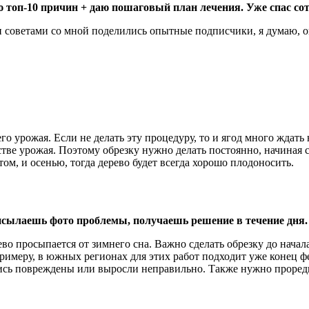
 топ-10 причин + даю пошаговый план лечения. Уже спас сот
ими советами со мной поделились опытные подписчики, я думаю,
о урожая. Если не делать эту процедуру, то и ягод много ждать 
стве урожая. Поэтому обрезку нужно делать постоянно, начиная с
ом, и осенью, тогда дерево будет всегда хорошо плодоносить.
сылаешь фото проблемы, получаешь решение в течение дня.
ево просыпается от зимнего сна. Важно сделать обрезку до нача
 примеру, в южных регионах для этих работ подходит уже конец ф
ались повреждены или выросли неправильно. Также нужно проре