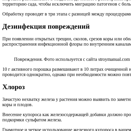
территорию сада, чтобы исключить миграцию патогенов с боль
Обработку проводят в три этапа с разницей между процедурами
Дезинфекция повреждений
При появлении открытых трещин, сколов, срезов коры или обн
распространения инфекционной флоры по внутренним каналам
Повреждения. Фото используется с сайта stroymanual.com
10 г активного порошка размешивают в 10 литрах очищенной
проводится однократно, однако при необходимости можно повт
Хлороз
Зачастую нехватку железа у растения можно выявить по заметн
коры и плодов.
Внесение купороса как железосодержащей добавки должно пров
подкормки сульфатом железа.
Грамотное и четкое использование железного купороса в вашем