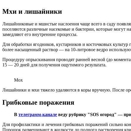
Мхи и лишайники
Лишайниковые и мшистые наслоения чаще всего в саду появляют
поселяются различные насекомые и бактерии, которые могут на
замедляют его внутренние процессы.
Для обработки ягодников, кустарников и косточковых культур 
более насыщенный раствор — на 10-литровое ведро используют
Процедуру опрыскивания проводят ранней весной (до момента 
15 — 20 дней для получения ощутимого результата.
Мох
Лишайники и мхи тяжело удаляются в коры вручную. После ор
Грибковые поражения
В
телеграмм-канале
веду рубрику "SOS огород" — при
Для профилактики и лечения грибковых поражений сильно конц
Порошок размешивают в жидкости до полного растворения кри