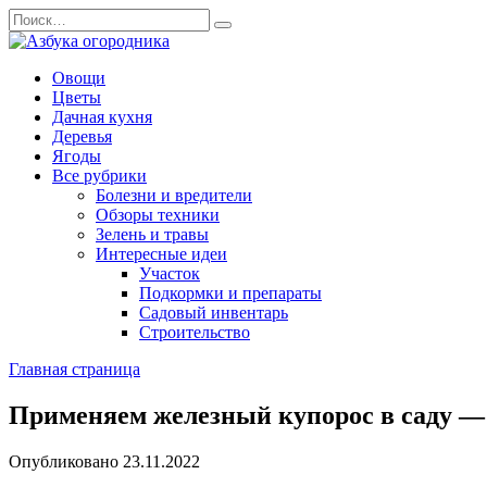
Перейти
Search
к
for:
содержанию
Овощи
Цветы
Дачная кухня
Деревья
Ягоды
Все рубрики
Болезни и вредители
Обзоры техники
Зелень и травы
Интересные идеи
Участок
Подкормки и препараты
Садовый инвентарь
Строительство
Главная страница
Применяем железный купорос в саду —
Опубликовано
23.11.2022