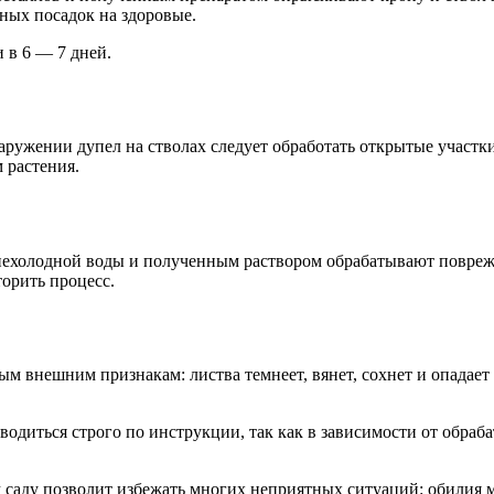
ных посадок на здоровые.
 в 6 — 7 дней.
аружении дупел на стволах следует обработать открытые участки
 растения.
 нехолодной воды и полученным раствором обрабатывают повре
орить процесс.
ым внешним признакам: листва темнеет, вянет, сохнет и опадает
одиться строго по инструкции, так как в зависимости от обраб
 саду позволит избежать многих неприятных ситуаций: обилия м