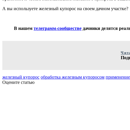
А вы используете железный купорос на своем дачном участке?
В нашем
телеграмм-сообществе
дачники делятся реаль
Чит
Под
железный купорос
обработка железным купоросом
применение 
Оцените статью