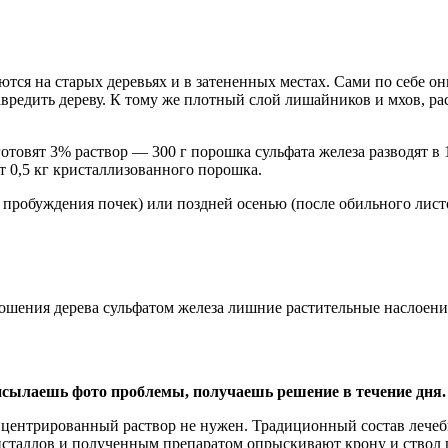
ся на старых деревьях и в затененных местах. Сами по себе он
вредить дереву. К тому же плотный слой лишайников и мхов, рас
готовят 3% раствор — 300 г порошка сульфата железа разводят в
 0,5 кг кристаллизованного порошка.
пробуждения почек) или поздней осенью (после обильного листо
ошения дерева сульфатом железа лишние растительные наслоени
сылаешь фото проблемы, получаешь решение в течение дня.
ентрированный раствор не нужен. Традиционный состав лечебног
сталлов и полученным препаратом опрыскивают крону и ствол п