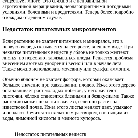
существует много. Это связано и с неправильной
агротехникой выращивания, неблагоприятными погодными
условиями, болезнями и вредителями. Теперь более подробно
о каждом отдельном случае.
Недостаток питательных микроэлементов
Если растению не хватает витаминов и минералов, это в
первую очередь сказывается на его росте, внешнем виде. При
нехватке питательных веществ у яблонь не только желтеют
листья, но перестают завязываться плоды. Решается проблема
внесением азотных удобрений весной или в начале лета.
Также можно использовать мочевину или сульфат аммония.
Обычно яблоням не хватает фосфора, который оказывает
большое значение при завязывании плодов. Из-за этого дерево
останавливает рост молодых побегов, у него желтеют
листочки, яблоки становятся бледными и безвкусными Также
растению может не хватать железа, если оно растет на
известковой почве. Из-за этого листья меняют цвет, усыхают
и опадают. Лечится это хелатным раствором, состоящим из
воды, лимонной кислоты и медного купороса.
Недостаток питательных веществ