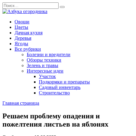
Перейти
Search
к
for:
содержанию
Овощи
Цветы
Дачная кухня
Деревья
Ягоды
Все рубрики
Болезни и вредители
Обзоры техники
Зелень и травы
Интересные идеи
Участок
Подкормки и препараты
Садовый инвентарь
Строительство
Главная страница
Решаем проблему опадения и
пожелтения листьев на яблонях