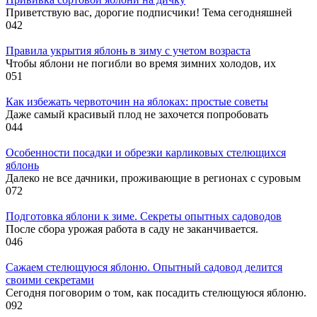
Приветствую вас, дорогие подписчики! Тема сегодняшней
0
42
Правила укрытия яблонь в зиму с учетом возраста
Чтобы яблони не погибли во время зимних холодов, их
0
51
Как избежать червоточин на яблоках: простые советы
Даже самый красивый плод не захочется попробовать
0
44
Особенности посадки и обрезки карликовых стелющихся
яблонь
Далеко не все дачники, проживающие в регионах с суровым
0
72
Подготовка яблони к зиме. Секреты опытных садоводов
После сбора урожая работа в саду не заканчивается.
0
46
Сажаем стелющуюся яблоню. Опытный садовод делится
своими секретами
Сегодня поговорим о том, как посадить стелющуюся яблоню.
0
92