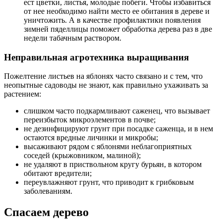
ест цветки, листья, молодые побеги. Чтобы избавиться
от нее необходимо найти место ее обитания в дереве и
уничтожить. А в качестве профилактики появления
зимней пяделлицы поможет обработка дерева раз в две
недели табачным раствором.
Неправильная агротехника выращивания
Пожелтение листьев на яблонях часто связано и с тем, что
неопытные садоводы не знают, как правильно ухаживать за
растением:
слишком часто подкармливают саженец, что вызывает
переизбыток микроэлементов в почве;
не дезинфицируют грунт при посадке саженца, и в нем
остаются вредные личинки и микробы;
высаживают рядом с яблонями неблагоприятных
соседей (крыжовником, малиной);
не удаляют в приствольном кругу бурьян, в котором
обитают вредители;
переувлажняют грунт, что приводит к грибковым
заболеваниям.
Спасаем дерево