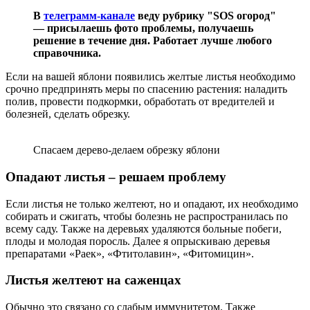
В
телеграмм-канале
веду рубрику "SOS огород"
— присылаешь фото проблемы, получаешь
решение в течение дня. Работает лучше любого
справочника.
Если на вашей яблони появились желтые листья необходимо
срочно предпринять меры по спасению растения: наладить
полив, провести подкормки, обработать от вредителей и
болезней, сделать обрезку.
Спасаем дерево-делаем обрезку яблони
Опадают листья – решаем проблему
Если листья не только желтеют, но и опадают, их необходимо
собирать и сжигать, чтобы болезнь не распространилась по
всему саду. Также на деревьях удаляются больные побеги,
плоды и молодая поросль. Далее я опрыскиваю деревья
препаратами «Раек», «Фтитолавин», «Фитомицин».
Листья желтеют на саженцах
Обычно это связано со слабым иммунитетом. Также