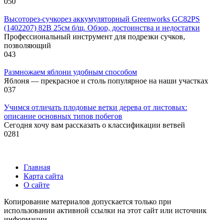
0
50
Высоторез-сучкорез аккумуляторный Greenworks GC82PS
(1402207) 82В 25см б/щ. Обзор, достоинства и недостатки
Профессиональный инструмент для подрезки сучков,
позволяющий
0
43
Размножаем яблони удобным способом
Яблоня — прекрасное и столь популярное на наши участках
0
37
Учимся отличать плодовые ветки дерева от листовых:
описание основных типов побегов
Сегодня хочу вам рассказать о классификации ветвей
0
281
Главная
Карта сайта
О сайте
Копирование материалов допускается только при
использовании активной ссылки на этот сайт или источник
информации