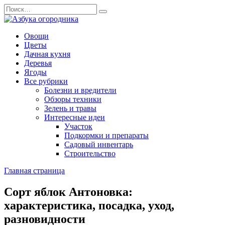
Перейти
Search
к
for:
содержанию
Овощи
Цветы
Дачная кухня
Деревья
Ягоды
Все рубрики
Болезни и вредители
Обзоры техники
Зелень и травы
Интересные идеи
Участок
Подкормки и препараты
Садовый инвентарь
Строительство
Главная страница
Сорт яблок Антоновка:
характеристика, посадка, уход,
разновидности