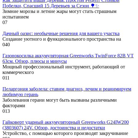
Как Защитить Ваши Деревья: Простой Рецепт Стойкой
Побелки, Спасший 15 Деревьев за Сезон 🌳✨
Зимние морозы и летние жары могут стать страшным
испытанием
0
7
Дачный оазис: необычные решения для вашего участка
Создание уютного и функционального пространства на
0
40
Газонокосилка аккумуляторная Greenworks TwinForce 82В VT
63см. Обзор, плюсы и минусы
Мощный профессиональный инструмент, работающий от
коммерческого
0
11
Пеларгония заболела: ставим диагноз, лечим и реанимируем
любимую герань
Заболевания герани могут быть вызваны различными
факторами
0
13
Гайковерт ударный аккумуляторный Greenworks G24IW200
(3803607) 24V. Обзор, достоинства и недостатки
Устройство, с помощью которого производят закручивание