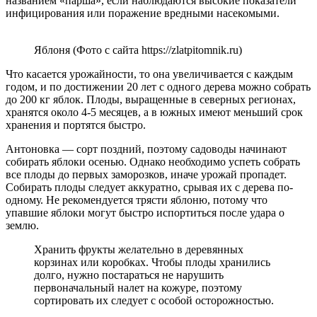
названием «парша», если наблюдаются высокие показатели
инфицирования или поражение вредными насекомыми.
Яблоня (Фото с сайта https://zlatpitomnik.ru)
Что касается урожайности, то она увеличивается с каждым
годом, и по достижении 20 лет с одного дерева можно собрать
до 200 кг яблок. Плоды, выращенные в северных регионах,
хранятся около 4-5 месяцев, а в южных имеют меньший срок
хранения и портятся быстро.
Антоновка — сорт поздний, поэтому садоводы начинают
собирать яблоки осенью. Однако необходимо успеть собрать
все плоды до первых заморозков, иначе урожай пропадет.
Собирать плоды следует аккуратно, срывая их с дерева по-
одному. Не рекомендуется трясти яблоню, потому что
упавшие яблоки могут быстро испортиться после удара о
землю.
Хранить фрукты желательно в деревянных
корзинах или коробках. Чтобы плоды хранились
долго, нужно постараться не нарушить
первоначальный налет на кожуре, поэтому
сортировать их следует с особой осторожностью.