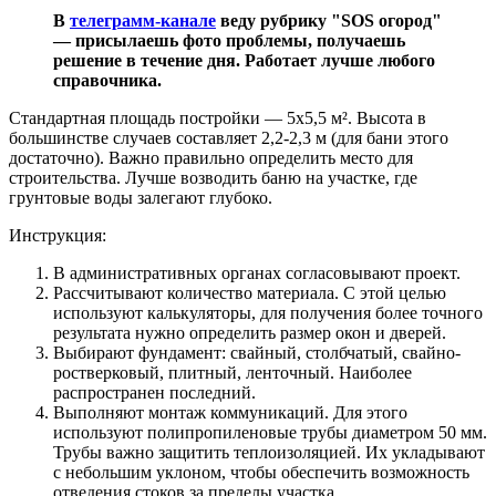
В
телеграмм-канале
веду рубрику "SOS огород"
— присылаешь фото проблемы, получаешь
решение в течение дня. Работает лучше любого
справочника.
Стандартная площадь постройки — 5х5,5 м². Высота в
большинстве случаев составляет 2,2-2,3 м (для бани этого
достаточно). Важно правильно определить место для
строительства. Лучше возводить баню на участке, где
грунтовые воды залегают глубоко.
Инструкция:
В административных органах согласовывают проект.
Рассчитывают количество материала. С этой целью
используют калькуляторы, для получения более точного
результата нужно определить размер окон и дверей.
Выбирают фундамент: свайный, столбчатый, свайно-
ростверковый, плитный, ленточный. Наиболее
распространен последний.
Выполняют монтаж коммуникаций. Для этого
используют полипропиленовые трубы диаметром 50 мм.
Трубы важно защитить теплоизоляцией. Их укладывают
с небольшим уклоном, чтобы обеспечить возможность
отведения стоков за пределы участка.