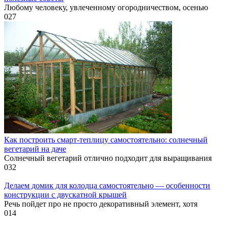
Любому человеку, увлеченному огородничеством, осенью
0
27
Как построить смарт-теплицу самостоятельно: солнечный
вегетарий на даче
Солнечный вегетарий отлично подходит для выращивания
0
32
Делаем домик для колодца самостоятельно — особенности
конструкции с двускатной крышей
Речь пойдет про не просто декоративный элемент, хотя
0
14