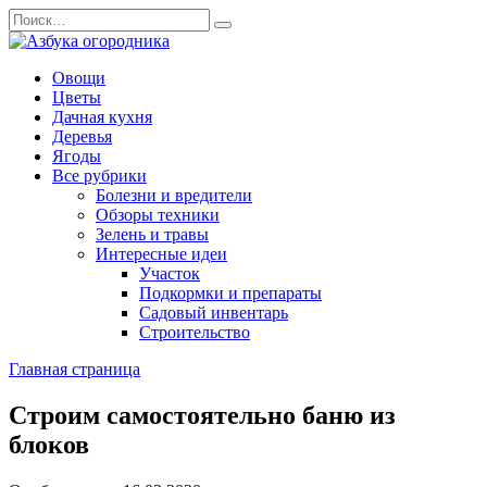
Перейти
Search
к
for:
содержанию
Овощи
Цветы
Дачная кухня
Деревья
Ягоды
Все рубрики
Болезни и вредители
Обзоры техники
Зелень и травы
Интересные идеи
Участок
Подкормки и препараты
Садовый инвентарь
Строительство
Главная страница
Строим самостоятельно баню из
блоков