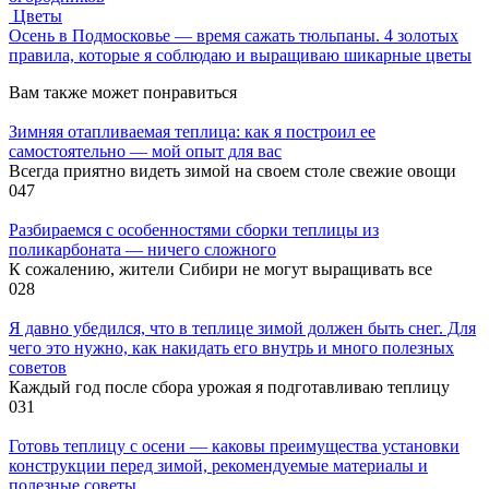
Цветы
Осень в Подмосковье — время сажать тюльпаны. 4 золотых
правила, которые я соблюдаю и выращиваю шикарные цветы
Вам также может понравиться
Зимняя отапливаемая теплица: как я построил ее
самостоятельно — мой опыт для вас
Всегда приятно видеть зимой на своем столе свежие овощи
0
47
Разбираемся с особенностями сборки теплицы из
поликарбоната — ничего сложного
К сожалению, жители Сибири не могут выращивать все
0
28
Я давно убедился, что в теплице зимой должен быть снег. Для
чего это нужно, как накидать его внутрь и много полезных
советов
Каждый год после сбора урожая я подготавливаю теплицу
0
31
Готовь теплицу с осени — каковы преимущества установки
конструкции перед зимой, рекомендуемые материалы и
полезные советы