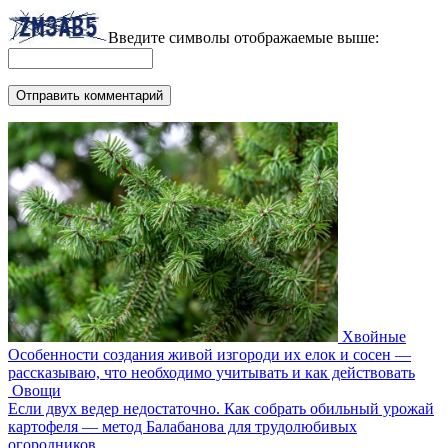
Введите символы отображаемые выше:
Хвойные
Особенности создания живой изгороди их елок и сосен —
рассказываю, что необходимо учитывать и как действовать
Овощи
Если двух ведер недостаточно. Как собрать обильный урожай
картофеля — метод Балабанова для трудолюбивых
огородников