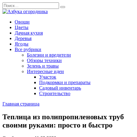
Перейти
Search
к
for:
содержанию
Овощи
Цветы
Дачная кухня
Деревья
Ягоды
Все рубрики
Болезни и вредители
Обзоры техники
Зелень и травы
Интересные идеи
Участок
Подкормки и препараты
Садовый инвентарь
Строительство
Главная страница
Теплица из полипропиленовых труб
своими руками: просто и быстро