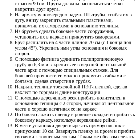
с шагом 90 см. Пруты должны располагаться четко
напротив друг друга.
На арматуру поочередно надеть ПП-трубы, сгибая их в
дугу, внизу закрепить стальными пластинами,
прикрутив их саморезами к основанию теплицы.
Из брусьев сделать боковые части сооружения,
установить их в каркас и прикрутить саморезами.
Брус распилить на 4 части длиной 70 см (с 1 конца под
углом 45°). Укрепить ими углы основания и боковых
сторон.
С помощью фитинга удлинить полипропиленовую
трубу до 6,3 м и закрепить ее в верхней центральной
части арки с помощью специальных стяжек. Для
большей прочности ее можно прикрутить гайками с
болтами, сделав отверстия в трубах.
Накрыть теплицу трехслойной ПЭТ-пленкой, сделав
нахлест по торцам и длине конструкции.
С помощью деревянных реек прибить полиэтилен к
основанию теплицы с 2 сторон, начиная от центральной
части и хорошо натягивая ее на каркас.
По бокам сложить пленку в ровные складки и прибить к
боковому каркасу, используя деревянные рейки.
В месте установки двери вырезать прямоугольник с
припусками 10 см. Завернуть пленку за проем и прибить
гвоздями к торцевым доскам. Таким же образом сделать