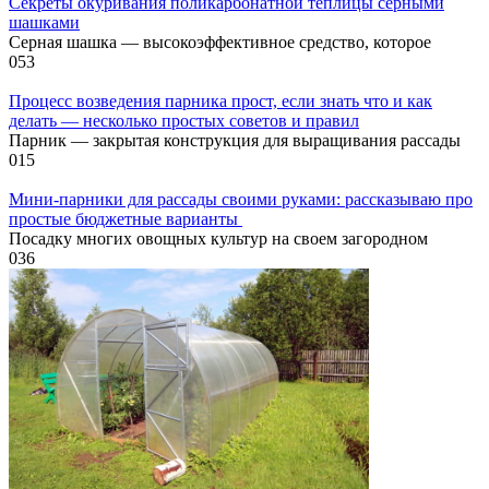
Секреты окуривания поликарбонатной теплицы серными
шашками
Серная шашка — высокоэффективное средство, которое
0
53
Процесс возведения парника прост, если знать что и как
делать — несколько простых советов и правил
Парник — закрытая конструкция для выращивания рассады
0
15
Мини-парники для рассады своими руками: рассказываю про
простые бюджетные варианты
Посадку многих овощных культур на своем загородном
0
36