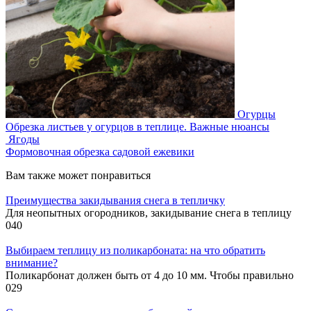
Огурцы
Обрезка листьев у огурцов в теплице. Важные нюансы
Ягоды
Формовочная обрезка садовой ежевики
Вам также может понравиться
Преимущества закидывания снега в тепличку
Для неопытных огородников, закидывание снега в теплицу
0
40
Выбираем теплицу из поликарбоната: на что обратить
внимание?
Поликарбонат должен быть от 4 до 10 мм. Чтобы правильно
0
29