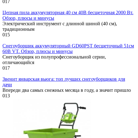
0
17
Цепная пила аккумуляторная 40 см 40В бесщеточная 2000 Вт.
Обзор, плюсы и минусы
Электрический инструмент с длинной шиной (40 см),
традиционным
0
15
Снегоуборщик аккумуляторный GD60PST бесщеточный 51см
60В VT. Обзор, плюсы и минусы
Снегоуборщик из полупрофессиональной серии,
отличающийся
0
17
Звенит январская вьюга: топ лучших снегоуборщиков для
дачи
Впереди два самых снежных месяца в году, а значит пришло
0
13