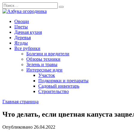
Перейти
Search
к
for:
содержанию
Овощи
Цветы
Дачная кухня
Деревья
Ягоды
Все рубрики
Болезни и вредители
Обзоры техники
Зелень и травы
Интересные идеи
Участок
Подкормки и препараты
Садовый инвентарь
Строительство
Главная страница
Что делать, если цветная капуста зацве
Опубликовано
26.04.2022