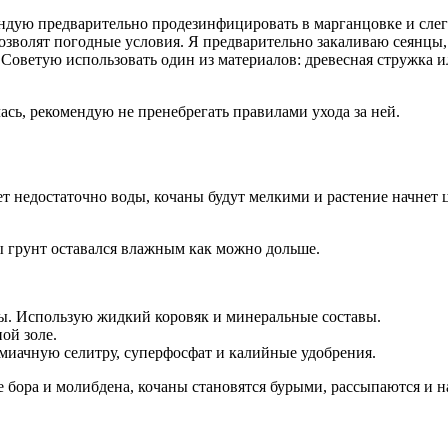
ендую предварительно продезинфицировать в марганцовке и слег
позволят погодные условия. Я предварительно закаливаю сеянцы
Советую использовать один из материалов: древесная стружка и
ась, рекомендую не пренебрегать правилами ухода за ней.
ет недостаточно воды, кочаны будут мелкими и растение начнет
ы грунт оставался влажным как можно дольше.
ды. Использую жидкий коровяк и минеральные составы.
ой золе.
иачную селитру, суперфосфат и калийные удобрения.
е бора и молибдена, кочаны становятся бурыми, рассыпаются и 