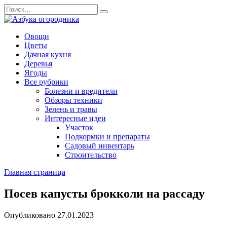
Перейти
Search
к
for:
содержанию
Овощи
Цветы
Дачная кухня
Деревья
Ягоды
Все рубрики
Болезни и вредители
Обзоры техники
Зелень и травы
Интересные идеи
Участок
Подкормки и препараты
Садовый инвентарь
Строительство
Главная страница
Посев капусты брокколи на рассаду
Опубликовано
27.01.2023