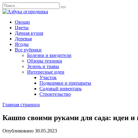
Перейти
Search
к
for:
содержанию
Овощи
Цветы
Дачная кухня
Деревья
Ягоды
Все рубрики
Болезни и вредители
Обзоры техники
Зелень и травы
Интересные идеи
Участок
Подкормки и препараты
Садовый инвентарь
Строительство
Главная страница
Кашпо своими руками для сада: идеи и
Опубликовано
30.05.2023