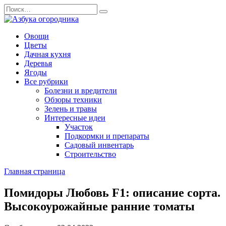
Перейти
Search
к
for:
содержанию
Овощи
Цветы
Дачная кухня
Деревья
Ягоды
Все рубрики
Болезни и вредители
Обзоры техники
Зелень и травы
Интересные идеи
Участок
Подкормки и препараты
Садовый инвентарь
Строительство
Главная страница
Помидоры Любовь F1: описание сорта.
Высокоурожайные ранние томаты