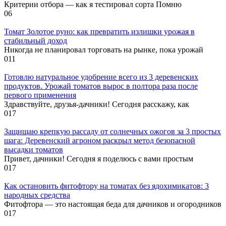
Критерии отбора — как я тестировал сорта Помню
0
6
Томат Золотое руно: как превратить излишки урожая в
стабильный доход
Никогда не планировал торговать на рынке, пока урожай
0
11
Готовлю натуральное удобрение всего из 3 деревенских
продуктов. Урожай томатов вырос в полтора раза после
первого применения
Здравствуйте, друзья-дачники! Сегодня расскажу, как
0
17
Защищаю крепкую рассаду от солнечных ожогов за 3 простых
шага: Деревенский агроном раскрыл метод безопасной
высадки томатов
Привет, дачники! Сегодня я поделюсь с вами простым
0
17
Как остановить фитофтору на томатах без ядохимикатов: 3
народных средства
Фитофтора — это настоящая беда для дачников и огородников
0
17