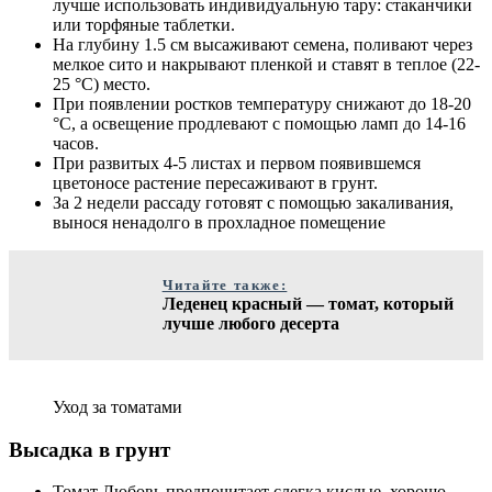
лучше использовать индивидуальную тару: стаканчики
или торфяные таблетки.
На глубину 1.5 см высаживают семена, поливают через
мелкое сито и накрывают пленкой и ставят в теплое (22-
25 °С) место.
При появлении ростков температуру снижают до 18-20
°С, а освещение продлевают с помощью ламп до 14-16
часов.
При развитых 4-5 листах и первом появившемся
цветоносе растение пересаживают в грунт.
За 2 недели рассаду готовят с помощью закаливания,
вынося ненадолго в прохладное помещение
Читайте также:
Леденец красный — томат, который
лучше любого десерта
Уход за томатами
Высадка в грунт
Томат Любовь предпочитает слегка кислые, хорошо