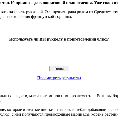
 топ-10 причин + даю пошаговый план лечения. Уже спас сот
то называть рукколой. Эта пряная трава родом из Средиземномо
 для изготовления французской горчицы.
Используете ли Вы рукколу в приготовлении блюд?
Просмотреть результаты
альных веществ, масса витаминов и микроэлементов. Если вы бор
.
, которые и желтые цветки, и зеленые стебли добавляли в свеж
блюд, с ней получаются превосходные маринады, корень растени