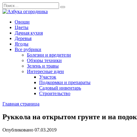
Перейти
Search
к
for:
содержанию
Овощи
Цветы
Дачная кухня
Деревья
Ягоды
Все рубрики
Болезни и вредители
Обзоры техники
Зелень и травы
Интересные идеи
Участок
Подкормки и препараты
Садовый инвентарь
Строительство
Главная страница
Руккола на открытом грунте и на подо
Опубликовано
07.03.2019