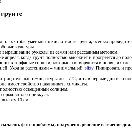
и.
 грунте
 того, чтобы уменьшить кислотность грунта, осенью проведите
бобовые культуры.
но выращивание рукколы из семян или рассадным методом.
е апреля, когда грунт полностью высохнет и прогреется до пол
нцы в торфяные горшки, которые растворяются в почве, их сле
дней. Уход за растениями – минимальный.
slixy
. Пикировать и пр
 отрицательные температуры до – 7°C, хотя в первые дни всю п
 она имеет свойство накапливать химикаты.
к, полностью освещенный солнцем.
 горьковатого привкуса.
 высоту 10 см.
сылаешь фото проблемы, получаешь решение в течение дня.