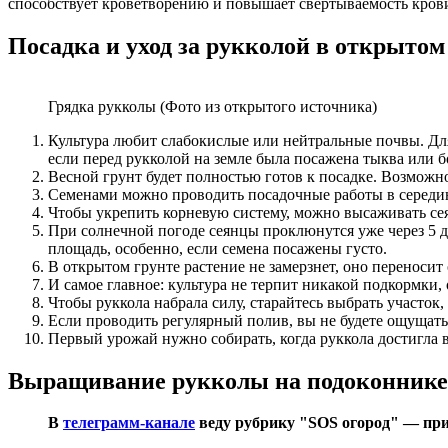
способствует кроветворению и повышает свертываемость кров
Посадка и уход за рукколой в открытом
Грядка рукколы (Фото из открытого источника)
Культура любит слабокислые или нейтральные почвы. Для
если перед рукколой на земле была посажена тыква или 
Весной грунт будет полностью готов к посадке. Возмож
Семенами можно проводить посадочные работы в середин
Чтобы укрепить корневую систему, можно высаживать сея
При солнечной погоде сеянцы проклюнутся уже через 5 
площадь, особенно, если семена посажены густо.
В открытом грунте растение не замерзнет, оно переносит
И самое главное: культура не терпит никакой подкормки,
Чтобы руккола набрала силу, старайтесь выбрать участо
Если проводить регулярный полив, вы не будете ощущать
Первый урожай нужно собирать, когда руккола достигла в
Выращивание рукколы на подоконнике
В
телеграмм-канале
веду рубрику "SOS огород" — при