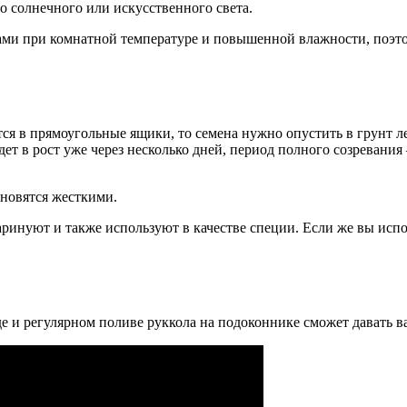
о солнечного или искусственного света.
пами при комнатной температуре и повышенной влажности, поэт
ся в прямоугольные ящики, то семена нужно опустить в грунт л
т в рост уже через несколько дней, период полного созревания –
ановятся жесткими.
маринуют и также используют в качестве специи. Если же вы исп
е и регулярном поливе руккола на подоконнике сможет давать в