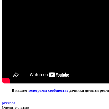
В нашем
телеграмм-сообществе
дачники делятся реаль
руккола
Оцените статью