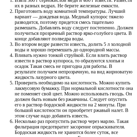
Взять 300 г сернокислой меди и 400 г извести. Развести
их в разных ведрах. Не берите железные емкости.
Приготовить воду комнатной температуры. Лучший
вариант — дождевая вода. Медный купорос тяжело
разводится, поэтому придется смесь тщательно
размешать. Добавлять воду следует постепенно. Должен
получиться прозрачный раствор ярко-голубого цвета. В
конце добавляют полведра воды.
Во втором ведре развести известь, долить 5 л холодной
воды и хорошо перемешать до однородной массы.
Вливать нужно тонкой струйкой. Если влить раствор
извести в раствор купороса, то образуются хлопья и
осадок Такая смесь не пригодна для работы. В
результате получаем непрозрачную, на вид жирноватую
жидкость лазурного цвета.
Проверить необходимо на кислотность. Можно купить
лакмусовую бумажку. При нормальной кислотности она
не поменяет свой цвет. Можно использовать гвоздь. Он
должен быть новым без ржавчины. Следует опустить
его в раствор бордоской жидкости на 2 минуты. При
большой кислотности он приобретет ржавый налет. В
этом случае надо добавить известь.
Несколько раз пропустить раствор через марлю. Такая
фильтрация предотвратит засорение опрыскивателя.
Бордоская жидкость не хранится более суток, все