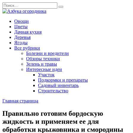
Перейти
Search
к
for:
содержанию
Овощи
Цветы
Дачная кухня
Деревья
Ягоды
Все рубрики
Болезни и вредители
Обзоры техники
Зелень и травы
Интересные идеи
Участок
Подкормки и препараты
Садовый инвентарь
Строительство
Главная страница
Правильно готовим бордоскую
жидкость и применяем ее для
обработки крыжовника и смородины