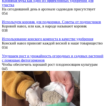
Кровяная мука как одно из эффективных удобрений для
участка
На сегодняшний день в арсенале садоводов присутствует
0
54
Используем коровяк для подкормки. Советы от подписчиков
Коровий навоз, или как, в народе называют коровяк
0
38
Использование конского компоста в качестве удобрения
Конский навоз привозят каждой весной в наше товарищество
0
34
Улучшаем рост и урожайность огородных и садовых растений
с помощью фитогормонов
Чтобы обеспечить хороший рост плодоносящим культурам
0
45