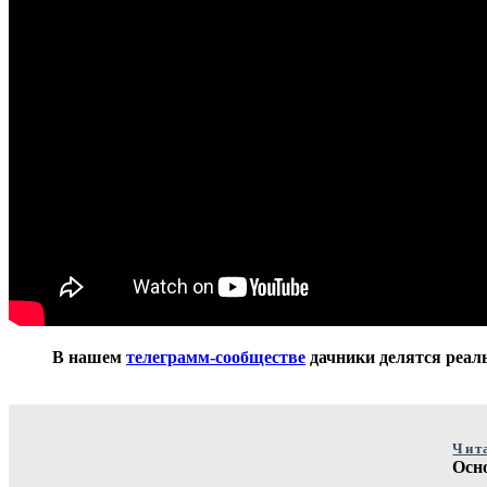
В нашем
телеграмм-сообществе
дачники делятся реаль
Чит
Осн