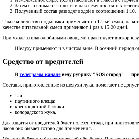
Затем его снимают с плиты и дают ему постоять в течени
Полученный состав разводят водой в соотношении 1:10.
Такое количество подкормки применяют на 1-2 м² земли, на ко
качестве питательной смеси применяют 1 раз в 15-20 дней.
При уходе за влаголюбивыми овощами практикуют внекорневую
Шелуху применяют и в чистом виде. В осенний период ог
Средство от вредителей
В
телеграмм-канале
веду рубрику "SOS огород" — при
Составы, приготовленные из шелухи лука, помогают не допуст
тли;
паутинного клеща;
крестоцветной блошки;
колорадского жука.
Для защиты от вредителей будет полезен отвар, при приготовле
часов оно бывает готово для применения.
Можно обойтись и без термической обработки. При таком спосо