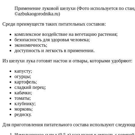
Применение луковой шелухи (Фото используется по стан
©azbukaogorodnika.ru)
Среди преимуществ таких питательных составов:
комплексное воздействие на вегетацию растения;
безопасность для здоровья человека;
экономичность;
доступность и легкость в применении.
Из шелухи лука готовят настои и отвары, которыми удобряют:
капусту;
огурцы;
картофель;
сладкий перец;
кабачки;
томаты;
клубнику;
морковь;
редиску.
Для приготовления питательного состава используют следующ
Измельченное сырье (0,5 л) насыпают в емкость с горячей 