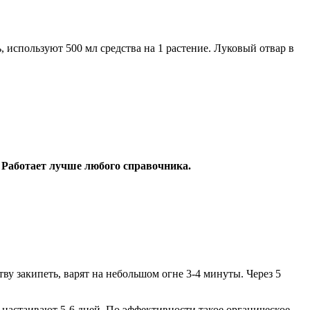
 используют 500 мл средства на 1 растение. Луковый отвар в
 Работает лучше любого справочника.
ву закипеть, варят на небольшом огне 3-4 минуты. Через 5
 настаивают 5-6 дней. По эффективности такое органическое