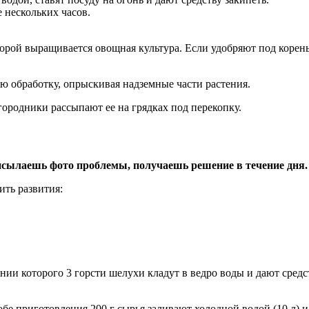
е нескольких часов.
торой выращивается овощная культура. Если удобряют под корень,
 обработку, опрыскивая надземные части растения.
ородники рассыпают ее на грядках под перекопку.
сылаешь фото проблемы, получаешь решение в течение дня.
ить развития:
нии которого 3 горсти шелухи кладут в ведро воды и дают средст
бе приготовления 200 г сырья заливают холодной водой (10 л) и