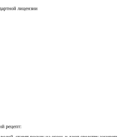
дартной лицензии
ий рецепт:
водой, ставят посуду на огонь и дают средству закипеть.