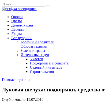
Перейти
Search
к
for:
содержанию
Овощи
Цветы
Дачная кухня
Деревья
Ягоды
Все рубрики
Болезни и вредители
Обзоры техники
Зелень и травы
Интересные идеи
Участок
Подкормки и препараты
Садовый инвентарь
Строительство
Главная страница
Луковая шелуха: подкормки, средства о
Опубликовано
15.07.2019