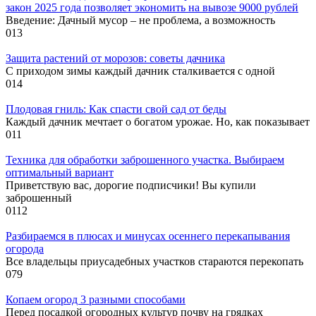
закон 2025 года позволяет экономить на вывозе 9000 рублей
Введение: Дачный мусор – не проблема, а возможность
0
13
Защита растений от морозов: советы дачника
С приходом зимы каждый дачник сталкивается с одной
0
14
Плодовая гниль: Как спасти свой сад от беды
Каждый дачник мечтает о богатом урожае. Но, как показывает
0
11
Техника для обработки заброшенного участка. Выбираем
оптимальный вариант
Приветствую вас, дорогие подписчики! Вы купили
заброшенный
0
112
Разбираемся в плюсах и минусах осеннего перекапывания
огорода
Все владельцы приусадебных участков стараются перекопать
0
79
Копаем огород 3 разными способами
Перед посадкой огородных культур почву на грядках