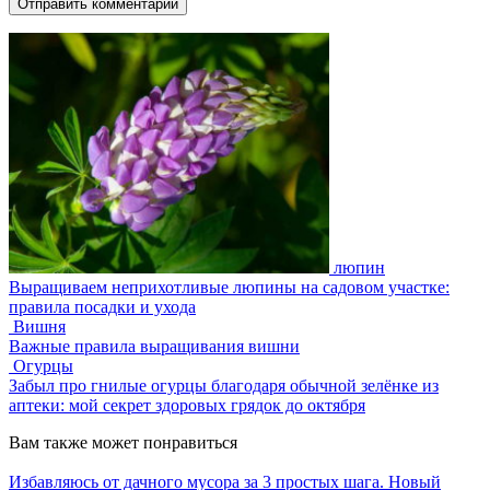
люпин
Выращиваем неприхотливые люпины на садовом участке:
правила посадки и ухода
Вишня
Важные правила выращивания вишни
Огурцы
Забыл про гнилые огурцы благодаря обычной зелёнке из
аптеки: мой секрет здоровых грядок до октября
Вам также может понравиться
Избавляюсь от дачного мусора за 3 простых шага. Новый