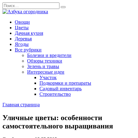
Перейти
Search
к
for:
содержанию
Овощи
Цветы
Дачная кухня
Деревья
Ягоды
Все рубрики
Болезни и вредители
Обзоры техники
Зелень и травы
Интересные идеи
Участок
Подкормки и препараты
Садовый инвентарь
Строительство
Главная страница
Уличные цветы: особенности
самостоятельного выращивания