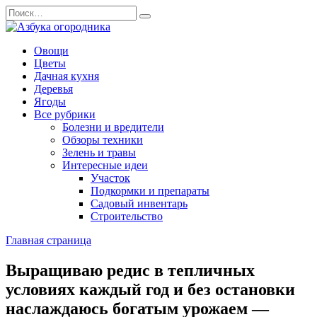
Перейти
Search
к
for:
содержанию
Овощи
Цветы
Дачная кухня
Деревья
Ягоды
Все рубрики
Болезни и вредители
Обзоры техники
Зелень и травы
Интересные идеи
Участок
Подкормки и препараты
Садовый инвентарь
Строительство
Главная страница
Выращиваю редис в тепличных
условиях каждый год и без остановки
наслаждаюсь богатым урожаем —