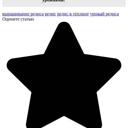
выращивание редиса
редис
редис в теплице
урожай редиса
Оцените статью