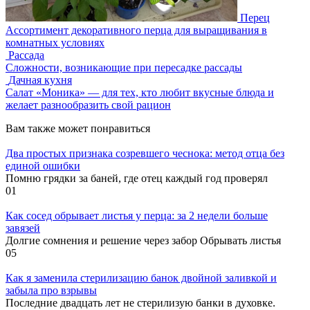
Перец
Ассортимент декоративного перца для выращивания в
комнатных условиях
Рассада
Сложности, возникающие при пересадке рассады
Дачная кухня
Салат «Моника» — для тех, кто любит вкусные блюда и
желает разнообразить свой рацион
Вам также может понравиться
Два простых признака созревшего чеснока: метод отца без
единой ошибки
Помню грядки за баней, где отец каждый год проверял
0
1
Как сосед обрывает листья у перца: за 2 недели больше
завязей
Долгие сомнения и решение через забор Обрывать листья
0
5
Как я заменила стерилизацию банок двойной заливкой и
забыла про взрывы
Последние двадцать лет не стерилизую банки в духовке.