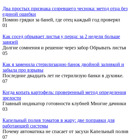
Два простых признака созревшего чеснока: метод отца без
единой ошибки
Помню грядки за баней, где отец каждый год проверял
0
1
Как сосед обрывает листья у перца: за 2 недели больше
завязей
Долгие сомнения и решение через забор Обрывать листья
0
5
Как я заменила стерилизацию банок двойной заливкой и
забыла про взрывы
Последние двадцать лет не стерилизую банки в духовке.
0
7
Когда копать картофель: проверенный метод определения
зрелости
Главный индикатор готовности клубней Многие дачники
0
3
Капельный полив томатов в жару: две поправки для
работающей системы
Почему автоматика не спасает от засухи Капельный полив
0
7