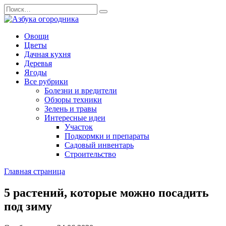
Перейти
Search
к
for:
содержанию
Овощи
Цветы
Дачная кухня
Деревья
Ягоды
Все рубрики
Болезни и вредители
Обзоры техники
Зелень и травы
Интересные идеи
Участок
Подкормки и препараты
Садовый инвентарь
Строительство
Главная страница
5 растений, которые можно посадить
под зиму