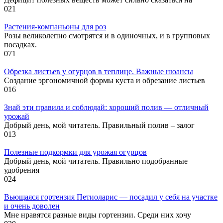
0
21
Растения-компаньоны для роз
Розы великолепно смотрятся и в одиночных, и в групповых
посадках.
0
71
Обрезка листьев у огурцов в теплице. Важные нюансы
Создание эргономичной формы куста и обрезание листьев
0
16
Знай эти правила и соблюдай: хороший полив — отличный
урожай
Добрый день, мой читатель. Правильный полив – залог
0
13
Полезные подкормки для урожая огурцов
Добрый день, мой читатель. Правильно подобранные
удобрения
0
24
Вьющаяся гортензия Петиоларис — посадил у себя на участке
и очень доволен
Мне нравятся разные виды гортензии. Среди них хочу