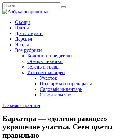
Перейти
Search
к
for:
содержанию
Овощи
Цветы
Дачная кухня
Деревья
Ягоды
Все рубрики
Болезни и вредители
Обзоры техники
Зелень и травы
Интересные идеи
Участок
Подкормки и препараты
Садовый инвентарь
Строительство
Главная страница
Бархатцы — «долгоиграющее»
украшение участка. Сеем цветы
правильно