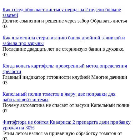
Как сосед обрывает листья у перца: за 2 недели больше
завязей
Долгие сомнения и решение через забор Обрывать листья
0
3
Как я заменила стерилизацию банок двойной заливкой и
забыла про взрывы
Последние двадцать лет не стерилизую банки в духовке.
0
7
Когда копать картофель: проверенный метод определения
зрелости
Главный индикатор готовности клубней Многие дачники
0
3
Капельный полив томатов в жару: две поправки для
работающей системы
Почему автоматика не спасает от засухи Капельный полив
0
7
Фитофтора не боится Квадриса: 2 препарата дали прибавку
урожая на 30%
Этим летом взялся за привычную обработку томатов от
0
3