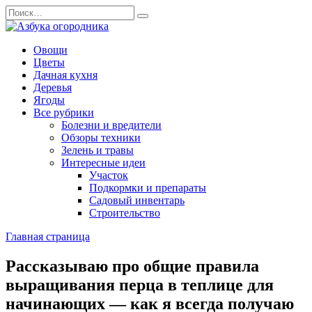
Перейти
Search
к
for:
содержанию
Овощи
Цветы
Дачная кухня
Деревья
Ягоды
Все рубрики
Болезни и вредители
Обзоры техники
Зелень и травы
Интересные идеи
Участок
Подкормки и препараты
Садовый инвентарь
Строительство
Главная страница
Рассказываю про общие правила
выращивания перца в теплице для
начинающих — как я всегда получаю