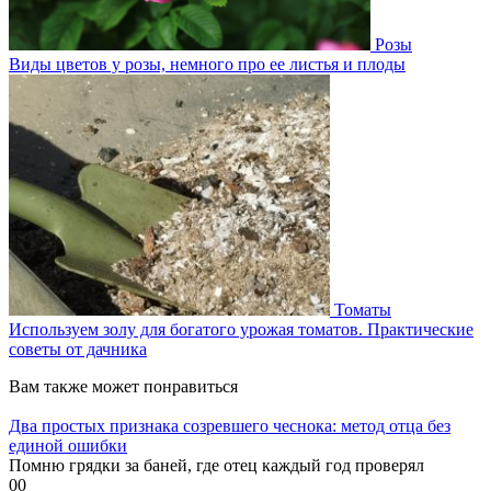
Розы
Виды цветов у розы, немного про ее листья и плоды
Томаты
Используем золу для богатого урожая томатов. Практические
советы от дачника
Вам также может понравиться
Два простых признака созревшего чеснока: метод отца без
единой ошибки
Помню грядки за баней, где отец каждый год проверял
0
0