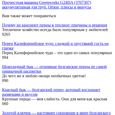
Прочистная машина Greenworks G24DA (3707307)
аккумуляторная для труб. Обзор, плюсы и минусы
Вам также может понравиться
Почему не краснеют перцы в теплице: причины и решения
Тепличное хозяйство всегда было популярным у любителей
0
265
Перец Калифорнийское чудо: сладкий и хрустящий гость на
грядке
Перец Калифорнийское чудо – это один из самых популярных
0
94
Шоколадный бык — огромные болгарские перцы не самой
привычной расцветки
До чего же я люблю овощи необычных цветов!
0
90
Красный бык — болгарский перец, который восхищает
размерами и вкусом
Крупные перцы — моя слабость. Они для меня как красная
0
60
Золотой ключик — настоящее сокровище в мире болгарского