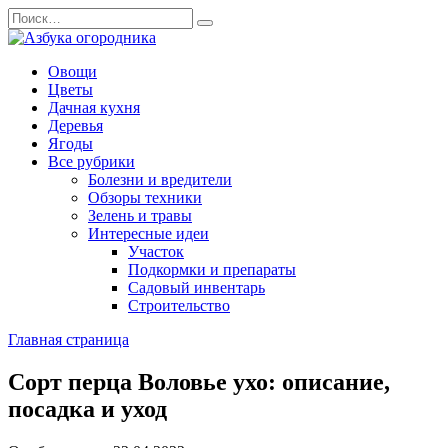
Перейти
Search
к
for:
содержанию
Овощи
Цветы
Дачная кухня
Деревья
Ягоды
Все рубрики
Болезни и вредители
Обзоры техники
Зелень и травы
Интересные идеи
Участок
Подкормки и препараты
Садовый инвентарь
Строительство
Главная страница
Сорт перца Воловье ухо: описание,
посадка и уход