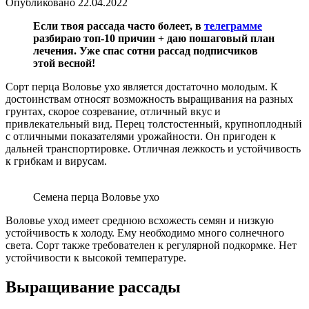
Опубликовано
22.04.2022
Если твоя рассада часто болеет, в
телеграмме
разбираю топ-10 причин + даю пошаговый план
лечения. Уже спас сотни рассад подписчиков
этой весной!
Сорт перца Воловье ухо является достаточно молодым. К
достоинствам относят возможность выращивания на разных
грунтах, скорое созревание, отличный вкус и
привлекательный вид. Перец толстостенный, крупноплодный
с отличными показателями урожайности. Он пригоден к
дальней транспортировке. Отличная лежкость и устойчивость
к грибкам и вирусам.
Семена перца Воловье ухо
Воловье уход имеет среднюю всхожесть семян и низкую
устойчивость к холоду. Ему необходимо много солнечного
света. Сорт также требователен к регулярной подкормке. Нет
устойчивости к высокой температуре.
Выращивание рассады