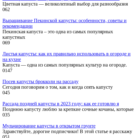
Цветная капуста — великолепный выбор для разнообразия
0
62
Выращивание Пекинской капусты: особенности, советы и
рекомендации
Пекинская капуста – это одна из самых популярных
капустных
0
69
Листья капусты: как их правильно использовать в огороде и
на кухне
Капуста — одна из самых популярных культур на огороде.
0
147
Посев капусты брокколи на рассаду
Сегодня поговорим о том, как и когда сеять капусту
0
45
Рассада поздней капусты в 2023 году: как ее готовлю я
Позднюю капусту люблю за крепкие сочные кочаны, которые
0
35
Мульчирование капусты в открытом грунте
Здравствуйте, дорогие подписчики! В этой статье я расскажу
0
51