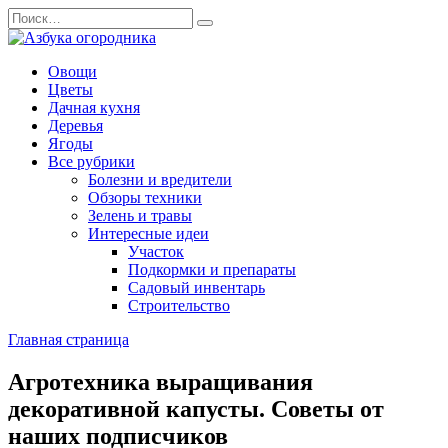
Перейти
Search
к
for:
содержанию
Овощи
Цветы
Дачная кухня
Деревья
Ягоды
Все рубрики
Болезни и вредители
Обзоры техники
Зелень и травы
Интересные идеи
Участок
Подкормки и препараты
Садовый инвентарь
Строительство
Главная страница
Агротехника выращивания
декоративной капусты. Советы от
наших подписчиков