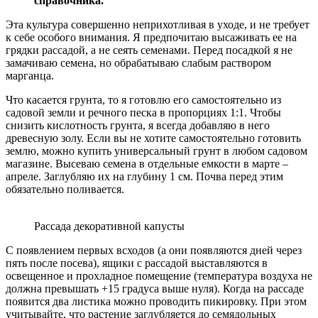
справочника.
Эта культура совершенно неприхотливая в уходе, и не требует
к себе особого внимания. Я предпочитаю высаживать ее на
грядки рассадой, а не сеять семенами. Перед посадкой я не
замачиваю семена, но обрабатываю слабым раствором
марганца.
Что касается грунта, то я готовлю его самостоятельно из
садовой земли и речного песка в пропорциях 1:1. Чтобы
снизить кислотность грунта, я всегда добавляю в него
древесную золу. Если вы не хотите самостоятельно готовить
землю, можно купить универсальный грунт в любом садовом
магазине. Высеваю семена в отдельные емкости в марте –
апреле. Заглубляю их на глубину 1 см. Почва перед этим
обязательно поливается.
Рассада декоративной капусты
С появлением первых всходов (а они появляются дней через
пять после посева), ящики с рассадой выставляются в
освещенное и прохладное помещение (температура воздуха не
должна превышать +15 градуса выше нуля). Когда на рассаде
появится два листика можно проводить пикировку. При этом
учитывайте, что растение заглубляется до семядольных