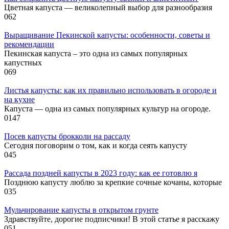
Цветная капуста — великолепный выбор для разнообразия
0
62
Выращивание Пекинской капусты: особенности, советы и
рекомендации
Пекинская капуста – это одна из самых популярных
капустных
0
69
Листья капусты: как их правильно использовать в огороде и
на кухне
Капуста — одна из самых популярных культур на огороде.
0
147
Посев капусты брокколи на рассаду
Сегодня поговорим о том, как и когда сеять капусту
0
45
Рассада поздней капусты в 2023 году: как ее готовлю я
Позднюю капусту люблю за крепкие сочные кочаны, которые
0
35
Мульчирование капусты в открытом грунте
Здравствуйте, дорогие подписчики! В этой статье я расскажу
0
51