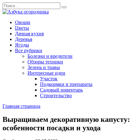
Перейти
Search
к
for:
содержанию
Овощи
Цветы
Дачная кухня
Деревья
Ягоды
Все рубрики
Болезни и вредители
Обзоры техники
Зелень и травы
Интересные идеи
Участок
Подкормки и препараты
Садовый инвентарь
Строительство
Главная страница
Выращиваем декоративную капусту:
особенности посадки и ухода