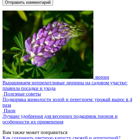
люпин
Выращиваем неприхотливые люпины на садовом участке:
правила посадки и ухода
Полезные советы
Подкормка жимолости золой и перегноем: урожай вырос в 4
раза
Пион
Лучшие удобрения для весенних подкормок пионов и
особенности их применения
Вам также может понравиться
Как сохранить цветную капусту свежей и аппетитной?