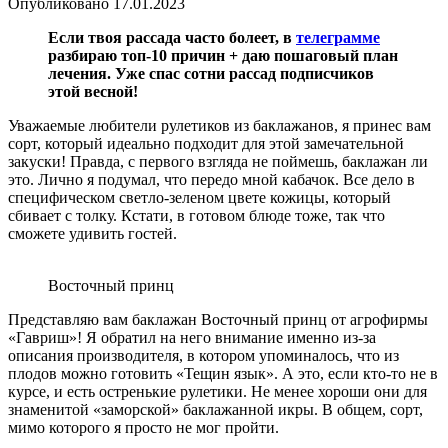
Опубликовано
17.01.2023
Если твоя рассада часто болеет, в
телеграмме
разбираю топ-10 причин + даю пошаговый план
лечения. Уже спас сотни рассад подписчиков
этой весной!
Уважаемые любители рулетиков из баклажанов, я принес вам
сорт, который идеально подходит для этой замечательной
закуски! Правда, с первого взгляда не поймешь, баклажан ли
это. Лично я подумал, что передо мной кабачок. Все дело в
специфическом светло-зеленом цвете кожицы, который
сбивает с толку. Кстати, в готовом блюде тоже, так что
сможете удивить гостей.
Восточный принц
Представляю вам баклажан Восточный принц от агрофирмы
«Гавриш»! Я обратил на него внимание именно из-за
описания производителя, в котором упоминалось, что из
плодов можно готовить «Тещин язык». А это, если кто-то не в
курсе, и есть остренькие рулетики. Не менее хороши они для
знаменитой «заморской» баклажанной икры. В общем, сорт,
мимо которого я просто не мог пройти.