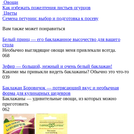
Овощи
Как избежать пожелтения листьев огурцов
Цветы
Семена петунии: выбор и подготовка к посеву
Вам также может понравиться
Белый принц — его баклажанное высочество для вашего
стола
Необычно выглядящие овощи меня привлекали всегда.
0
68
Зефир — большой, нежный и очень белый баклажан!
Какими мы привыкли видеть баклажаны? Обычно это что-то
0
39
Баклажан Боровичок — потрясающий вкус и необычная
форма для кулинарных шедевров
Баклажаны — удивительные овощи, из которых можно
приготовить
0
62