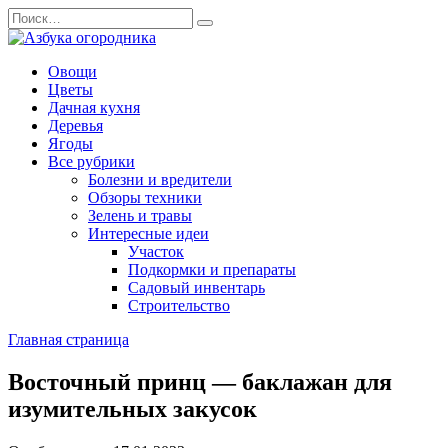
Перейти
Search
к
for:
содержанию
Овощи
Цветы
Дачная кухня
Деревья
Ягоды
Все рубрики
Болезни и вредители
Обзоры техники
Зелень и травы
Интересные идеи
Участок
Подкормки и препараты
Садовый инвентарь
Строительство
Главная страница
Восточный принц — баклажан для
изумительных закусок