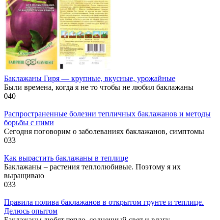
Баклажаны Гиря — крупные, вкусные, урожайные
Были времена, когда я не то чтобы не любил баклажаны
0
40
Распространенные болезни тепличных баклажанов и методы
борьбы с ними
Сегодня поговорим о заболеваниях баклажанов, симптомы
0
33
Как вырастить баклажаны в теплице
Баклажаны – растения теплолюбивые. Поэтому я их
выращиваю
0
33
Правила полива баклажанов в открытом грунте и теплице.
Делюсь опытом
Баклажаны любят тепло, солнечный свет и влагу.