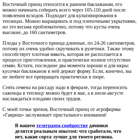
Восточный принц относится к ранним баклажанам, его
можно начинать собирать всего через 105-110 дней после
появления всходов. Подходит для культивирования в
теплицах. Можно выращивать и под пленочными укрытиями,
но это весьма проблематично, потому что кусты очень
высокие, до 160 сантиметров.
Плоды у Восточного принца длинные, по 24-26 сантиметров,
потому их очень удобно скручивать в рулетики. Также этому
способствует плотная мякоть, которая не расползается в
процессе приготовления, и практически полное отсутствие
семян. Кстати, последние два момента хороши и для икры:
кусочки баклажанов в ней держат форму. Если, конечно, вы
не любите все превращать практически в пюре.
Сеять семена на рассаду надо в феврале, тогда переносить
саженцы в теплицу можно будет в мае, а в июле-августе
наслаждаться плодами своих трудов.
С моей точки зрения, Восточный принц от агрофирмы
«Гавриш» заслуживает пристального внимания!
В нашем
телеграмм-сообществе
дачники
делятся реальным опытом: что сработало, что
нет, какие сорта лучше для твоего региона.