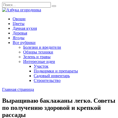
Перейти
Search
к
for:
содержанию
Овощи
Цветы
Дачная кухня
Деревья
Ягоды
Все рубрики
Болезни и вредители
Обзоры техники
Зелень и травы
Интересные идеи
Участок
Подкормки и препараты
Садовый инвентарь
Строительство
Главная страница
Выращиваю баклажаны легко. Советы
по получению здоровой и крепкой
рассады