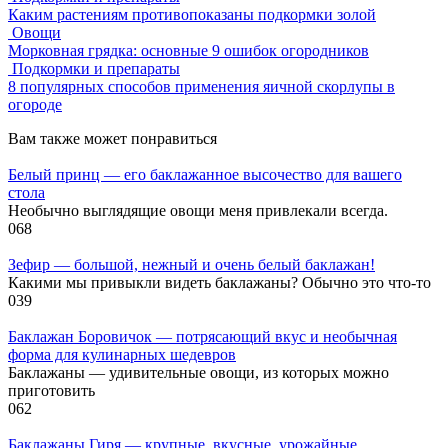
Каким растениям противопоказаны подкормки золой
Овощи
Морковная грядка: основные 9 ошибок огородников
Подкормки и препараты
8 популярных способов применения яичной скорлупы в
огороде
Вам также может понравиться
Белый принц — его баклажанное высочество для вашего
стола
Необычно выглядящие овощи меня привлекали всегда.
0
68
Зефир — большой, нежный и очень белый баклажан!
Какими мы привыкли видеть баклажаны? Обычно это что-то
0
39
Баклажан Боровичок — потрясающий вкус и необычная
форма для кулинарных шедевров
Баклажаны — удивительные овощи, из которых можно
приготовить
0
62
Баклажаны Гиря — крупные, вкусные, урожайные