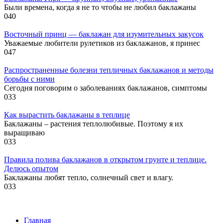
Были времена, когда я не то чтобы не любил баклажаны
0
40
Восточный принц — баклажан для изумительных закусок
Уважаемые любители рулетиков из баклажанов, я принес
0
47
Распространенные болезни тепличных баклажанов и методы
борьбы с ними
Сегодня поговорим о заболеваниях баклажанов, симптомы
0
33
Как вырастить баклажаны в теплице
Баклажаны – растения теплолюбивые. Поэтому я их
выращиваю
0
33
Правила полива баклажанов в открытом грунте и теплице.
Делюсь опытом
Баклажаны любят тепло, солнечный свет и влагу.
0
33
Главная